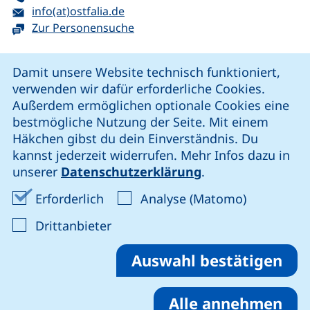
E-Mail:
(öffnet Ihr E-Mail-Programm)
info(at)ostfalia.de
Zur Personensuche
Cookie-Hinweis
Damit unsere Website technisch funktioniert,
verwenden wir dafür erforderliche Cookies.
unsere Facebook-Seite (externer Link, öffnet neues Fenst
unsere LinkedIn-Seite (externer Link, öffnet neues
unsere YouTube-Seite (externer Link,
unsere Instagram-Seite (externer Link, öff
Außerdem ermöglichen optionale Cookies eine
bestmögliche Nutzung der Seite. Mit einem
Häkchen gibst du dein Einverständnis. Du
Cookie-Einstellungen
kannst jederzeit widerrufen. Mehr Infos dazu in
unserer
Datenschutzerklärung
.
Impressum
Erforderliche Cookies akzeptieren
Analyse-Co
Erforderlich
Analyse (Matomo)
Datenschutz
: Cookies von Drittanbieter akzep
Drittanbieter
Erklärung zur Barrierefreiheit
Barriere melden
Auswahl bestätigen
Alle annehmen