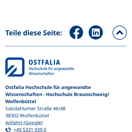
Seite über Facebook teilen (
Seite über LinkedIn 
Teile diese Seite:
na
Ostfalia Hochschule für angewandte
Wissenschaften - Hochschule Braunschweig/​
Wolfenbüttel
Salzdahlumer Straße 46/48
38302
Wolfenbüttel
(externer Link, öffnet neues Fenster)
Anfahrt (Google)
Tel:
(startet einen Telefonanruf, wenn Ihr G
+49 5331 939 0