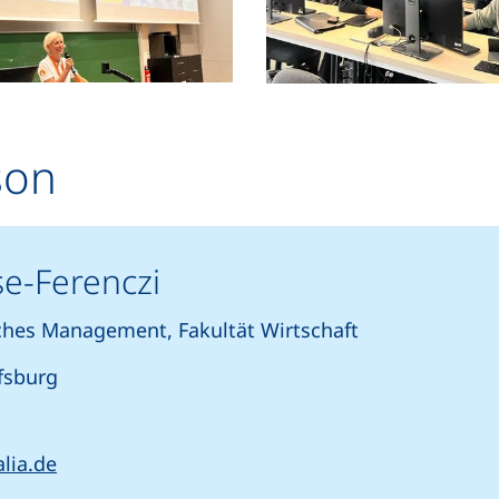
son
se-Ferenczi
ches Management, Fakultät Wirtschaft
fsburg
artet einen Telefonanruf, wenn Ihr Gerät dies zulässt)
(öffnet Ihr E-Mail-Programm)
alia.de