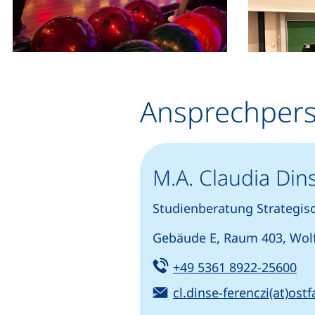
Ansprechper
M.A. Claudia Din
Studienberatung Strategis
Gebäude E, Raum 403, Wol
Tel:
(st
+49 5361 8922-25600
E-Mail:
cl.dinse-ferenczi(at)ostf