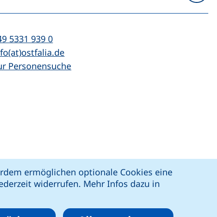
n
l:
(startet einen Telefonanruf, wenn Ihr Ger
49 5331 939 0
Mail:
(öffnet Ihr E-Mail-Programm)
fo(at)ostfalia.de
ur Personensuche
z
Erklärung zur Barrierefreiheit
ßerdem ermöglichen optionale Cookies eine
derzeit widerrufen. Mehr Infos dazu in