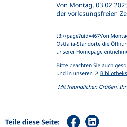
Von Montag, 03.02.2025 
der vorlesungsfreien Zei
t3://page?uid=467
Von Montag,
Ostfalia-Standorte die Öffnun
unserer
Homepage
entnehm
Bitte beachten Sie auch geso
und in unseren
Bibliothek
Mit freundlichen Grüßen,
Ihr
Seite über Facebook teile
Seite über Linked
Teile diese Seite: