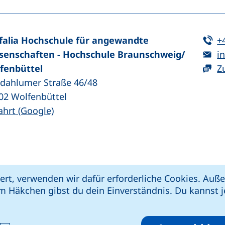
Te
falia Hochschule für angewandte
+
E-
senschaften - Hochschule Braunschweig/​
in
fenbüttel
Z
zdahlumer Straße 46/48
02
Wolfenbüttel
(externer Link, öffnet neues Fenster)
ahrt (Google)
kie-Einstellungen
Impressum
Datenschut
ert, verwenden wir dafür erforderliche Cookies. Au
 öffnet neues Fenster)
Link, öffnet neues Fenster)
e (externer Link, öffnet neues Fenster)
xterner Link, öffnet neues Fenster)
m Häkchen gibst du dein Einverständnis. Du kannst je
riere melden