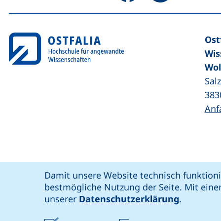
Ost
Wis
Wol
Sal
383
Anf
Coo
Cookie-Hinweis
Damit unsere Website technisch funktioni
unsere Facebook-Seite (externer Link,
unsere LinkedIn-Seite (externer 
unsere YouTube-Seit
unsere Instagram-Seite (e
: soziale Medien
Ostfalia @
bestmögliche Nutzung der Seite. Mit eine
Bar
unserer
Datenschutzerklärung
.