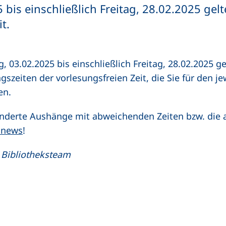
bis einschließlich Freitag, 28.02.2025 gel
t.
 03.02.2025 bis einschließlich Freitag, 28.02.2025 gel
gszeiten der vorlesungsfreien Zeit, die Sie für den je
en.
nderte Aushänge mit abweichenden Zeiten bzw. die a
(externer Link, öffnet neues Fenster)
snews
!
 Bibliotheksteam
n (externer Link, öffnet neues Fenster)
In teilen (externer Link, öffnet neues Fenster)