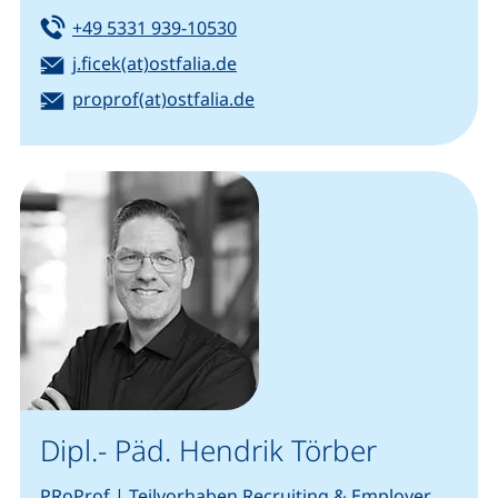
Tel:
(startet einen Telefonanruf, we
+49 5331 939-10530
E-Mail:
(öffnet Ihr E-Mail-Programm)
j.ficek(at)ostfalia.de
E-Mail:
(öffnet Ihr E-Mail-Programm)
proprof(at)ostfalia.de
Dipl.- Päd. Hendrik Törber
PRoProf | Teilvorhaben Recruiting & Employer