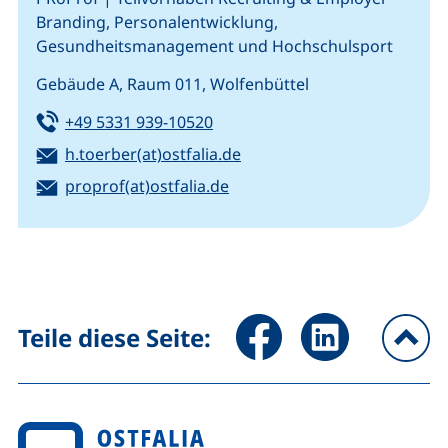
Branding, Personalentwicklung,
Gesundheitsmanagement und Hochschulsport
Gebäude A, Raum 011, Wolfenbüttel
Tel:
(startet einen Telefonanruf, we
+49 5331 939-10520
E-Mail:
(öffnet Ihr E-Mail-Program
h.toerber(at)ostfalia.de
E-Mail:
(externer Link, öffnet neues 
proprof​(at)​ostfalia.de
Seite über Facebook teilen (
Seite über LinkedIn 
Teile diese Seite:
na