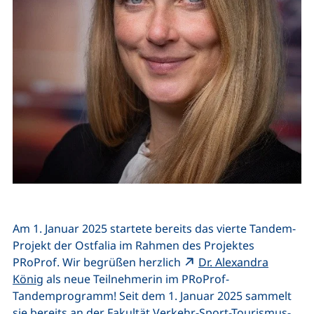
Am 1. Januar 2025 startete bereits das vierte Tandem-
Projekt der Ostfalia im Rahmen des Projektes
PRoProf. Wir begrüßen herzlich
Dr. Alexandra
(externer Link, öffnet neues Fenster)
König
als neue Teilnehmerin im PRoProf-
Tandemprogramm! Seit dem 1. Januar 2025 sammelt
sie bereits an der Fakultät Verkehr-Sport-Tourismus-