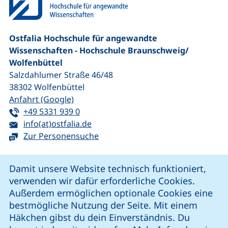
Ostfalia Hochschule für angewandte
Wissenschaften - Hochschule Braunschweig/​
Wolfenbüttel
Salzdahlumer Straße 46/48
38302
Wolfenbüttel
(externer Link, öffnet neues Fenster)
Anfahrt (Google)
Tel:
(startet einen Telefonanruf, wenn Ihr G
+49 5331 939 0
E-Mail:
(öffnet Ihr E-Mail-Programm)
info(at)ostfalia.de
Zur Personensuche
Cookie-Hinweis
Damit unsere Website technisch funktioniert,
verwenden wir dafür erforderliche Cookies.
unsere Facebook-Seite (externer Link, öffnet neues Fenst
unsere LinkedIn-Seite (externer Link, öffnet neues
unsere YouTube-Seite (externer Link,
unsere Instagram-Seite (externer Link, öff
Außerdem ermöglichen optionale Cookies eine
bestmögliche Nutzung der Seite. Mit einem
Häkchen gibst du dein Einverständnis. Du
Cookie-Einstellungen