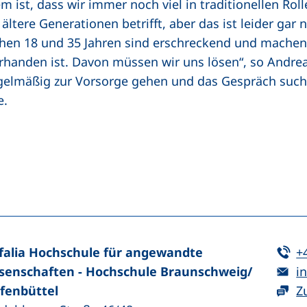
m ist, dass wir immer noch viel in traditionellen Ro
ltere Generationen betrifft, aber das ist leider gar 
en 18 und 35 Jahren sind erschreckend und machen k
rhanden ist. Davon müssen wir uns lösen“, so Andreas 
elmäßig zur Vorsorge gehen und das Gespräch suche
e.
n (externer Link, öffnet neues Fenster)
In teilen (externer Link, öffnet neues Fenster)
Te
falia Hochschule für angewandte
+
E-
senschaften - Hochschule Braunschweig/​
in
fenbüttel
Z