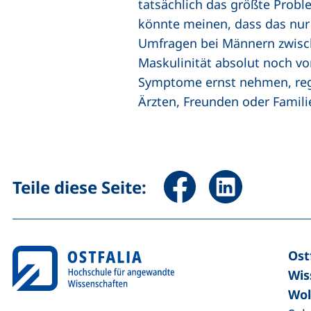
tatsächlich das größte Proble
könnte meinen, dass das nur ä
Umfragen bei Männern zwisch
Maskulinität absolut noch vo
Symptome ernst nehmen, reg
Ärzten, Freunden oder Famili
Seite über Facebook teile
Seite über Linked
Teile diese Seite:
Ost
Wis
Wol