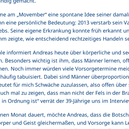
tändig gemacht.
hme am „Movember“ eine spontane Idee seiner dama
 eine persönliche Bedeutung: 2013 verstarb sein Vat
bs. Seine eigene Erkrankung konnte früh erkannt un
ihm zeigte, wie entscheidend rechtzeitiges Handeln s
le informiert Andreas heute über körperliche und se
. Besonders wichtig ist ihm, dass Männer lernen, o
chen. Noch immer würden viele Vorsorgetermine mei
 häufig tabuisiert. Dabei sind Männer überproportio
eutet für mich Schwäche zuzulassen, also offen über 
uch mal zu zeigen, dass man nicht der Fels in der Br
in Ordnung ist“ verrät der 39-Jährige uns im Intervie
en Monat dauert, möchte Andreas, dass die Botschaf
rper und Geist gleichermaßen, und Vorsorge kann Le