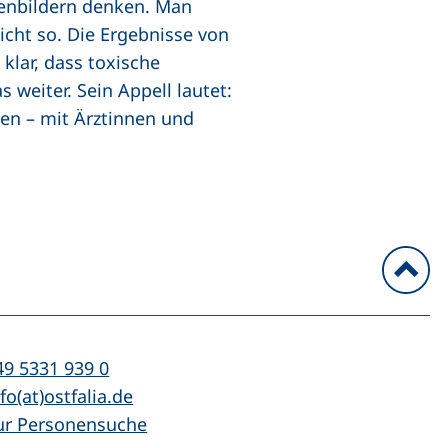
llenbildern denken. Man
nicht so. Die Ergebnisse von
lar, dass toxische
weiter. Sein Appell lautet:
n – mit Ärztinnen und
n
l:
(startet einen Telefonanruf, wenn Ihr Ger
49 5331 939 0
Mail:
(öffnet Ihr E-Mail-Programm)
fo(at)ostfalia.de
ur Personensuche