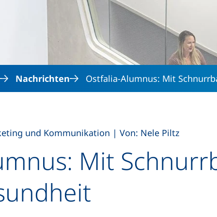
Direkt zum Inhalt
Nachrichten
Ostfalia-Alumnus: Mit Schnurrba
,
keting und Kommunikation
|
Von: Nele Piltz
lumnus: Mit Schnurrb
undheit