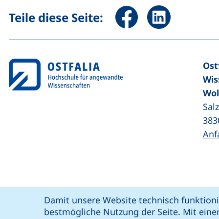
Seite über Facebook teile
Seite über Linked
Teile diese Seite:
Ost
Wis
Wol
Sal
383
Anf
Coo
Cookie-Hinweis
Damit unsere Website technisch funktioni
unsere Facebook-Seite (externer Link,
unsere LinkedIn-Seite (externer 
unsere YouTube-Seit
unsere Instagram-Seite (e
: soziale Medien
bestmögliche Nutzung der Seite. Mit eine
Ostfalia @
Bar