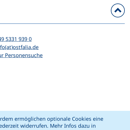
n
l:
(startet einen Telefonanruf, wenn Ihr Ger
49 5331 939 0
Mail:
(öffnet Ihr E-Mail-Programm)
fo(at)ostfalia.de
ur Personensuche
z
Erklärung zur Barrierefreiheit
ßerdem ermöglichen optionale Cookies eine
derzeit widerrufen. Mehr Infos dazu in