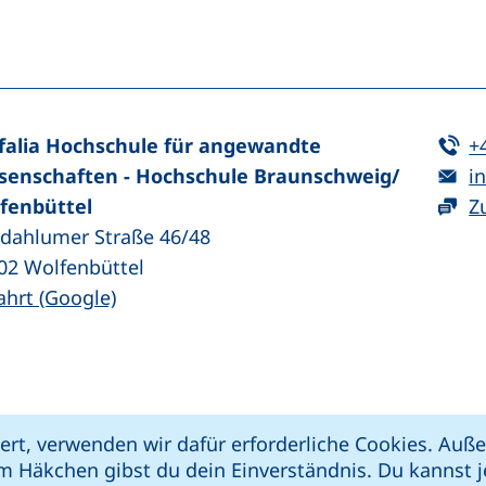
n (externer Link, öffnet neues Fenster)
In teilen (externer Link, öffnet neues Fenster)
Te
falia Hochschule für angewandte
+
E-
senschaften - Hochschule Braunschweig/​
in
fenbüttel
Z
zdahlumer Straße 46/48
02
Wolfenbüttel
(externer Link, öffnet neues Fenster)
ahrt (Google)
kie-Einstellungen
Impressum
Datenschut
ert, verwenden wir dafür erforderliche Cookies. Au
 öffnet neues Fenster)
Link, öffnet neues Fenster)
e (externer Link, öffnet neues Fenster)
xterner Link, öffnet neues Fenster)
m Häkchen gibst du dein Einverständnis. Du kannst je
riere melden