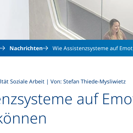
Direkt zum Inhalt
Nachrichten
Wie Assistenzsysteme auf Emot
,
ltät Soziale Arbeit
|
Von: Stefan Thiede-Mysliwietz
enzsysteme auf Emo
 können