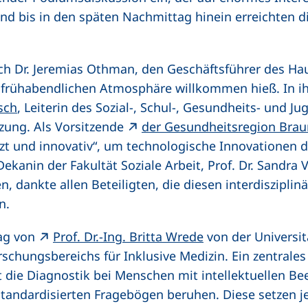
 und bis in den späten Nachmittag hinein erreichten d
ch Dr. Jeremias Othman, den Geschäftsführer des Ha
er frühabendlichen Atmosphäre willkommen hieß. In 
(externer Link, öffnet neues Fenster)
zsch
, Leiterin des Sozial-, Schul-, Gesundheits- und J
zung. Als Vorsitzende
der Gesundheitsregion Bra
zt und innovativ“, um technologische Innovationen d
ekanin der Fakultät Soziale Arbeit, Prof. Dr. Sandra 
, dankte allen Beteiligten, die diesen interdiszipli
n.
(externer Link, öf
rag von
Prof. Dr.-Ing. Britta Wrede
von der Universitä
orschungsbereichs für Inklusive Medizin. Ein zentral
 die Diagnostik bei Menschen mit intellektuellen Be
 standardisierten Fragebögen beruhen. Diese setzen j