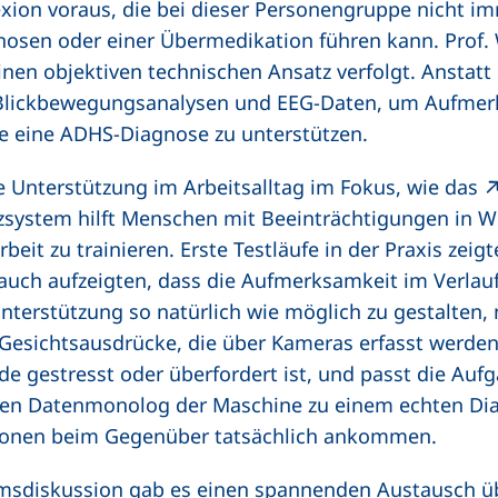
exion voraus, die bei dieser Personengruppe nicht
nosen oder einer Übermedikation führen kann. Prof. 
er Link, öffnet neues Fenster)
einen objektiven technischen Ansatz verfolgt. Anstatt
 Blickbewegungsanalysen und EEG-Daten, um Aufmer
e eine ADHS-Diagnose zu unterstützen.
 Unterstützung im Arbeitsalltag im Fokus, wie das
nzsystem hilft Menschen mit Beeinträchtigungen in We
eit zu trainieren. Erste Testläufe in der Praxis zeigt
 auch aufzeigten, dass die Aufmerksamkeit im Verlau
erstützung so natürlich wie möglich zu gestalten, 
 Gesichtsausdrücke, die über Kameras erfasst werden
e gestresst oder überfordert ist, und passt die Auf
einen Datenmonolog der Maschine zu einem echten Di
ationen beim Gegenüber tatsächlich ankommen.
msdiskussion gab es einen spannenden Austausch üb