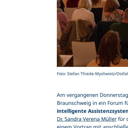
Foto: Stefan Thiede-Mysliwietz/Ostfal
Am vergangenen Donnerstaga
Braunschweig in ein Forum fü
intelligente Assistenzsys
Dr. Sandra Verena Müller
für
einem Vortrag mit anschließe