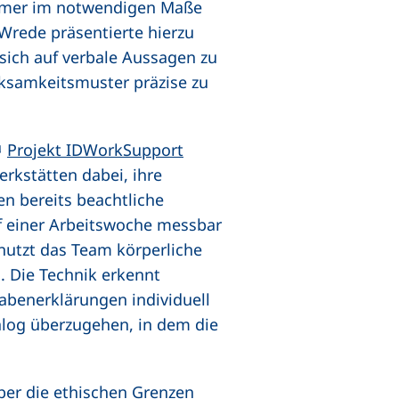
 immer im notwendigen Maße
Wrede präsentierte hierzu
 sich auf verbale Aussagen zu
ksamkeitsmuster präzise zu
(externer Link, öffnet neues 
Projekt IDWorkSupport
rkstätten dabei, ihre
en bereits beachtliche
f einer Arbeitswoche messbar
nutzt das Team körperliche
. Die Technik erkennt
gabenerklärungen individuell
alog überzugehen, in dem die
er die ethischen Grenzen