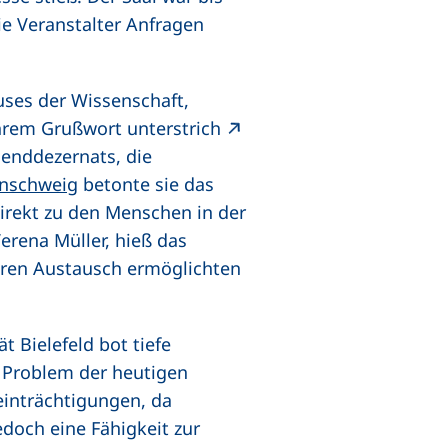
ie Veranstalter Anfragen
uses der Wissenschaft,
ihrem Grußwort unterstrich
ugenddezernats, die
(externer Link, öffnet neues Fenster)
unschweig
betonte sie das
irekt zu den Menschen in der
Verena Müller, hieß das
nären Austausch ermöglichten
fnet neues Fenster)
t Bielefeld bot tiefe
es Problem der heutigen
einträchtigungen, da
edoch eine Fähigkeit zur