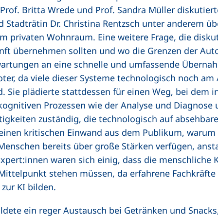
rof. Britta Wrede und Prof. Sandra Müller diskutier
terner Link, öffnet neues Fenster)
 Stadträtin Dr. Christina Rentzsch unter anderem 
m privaten Wohnraum. Eine weitere Frage, die diskut
ft übernehmen sollten und wo die Grenzen der Autom
wartungen an eine schnelle und umfassende Überna
oter, da viele dieser Systeme technologisch noch am
 Sie plädierte stattdessen für einen Weg, bei dem i
kognitiven Prozessen wie der Analyse und Diagnose u
tigkeiten zuständig, die technologisch auf absehbare
f einen kritischen Einwand aus dem Publikum, warum
Menschen bereits über große Stärken verfügen, ansta
pert:innen waren sich einig, dass die menschliche
m Mittelpunkt stehen müssen, da erfahrene Fachkräfte
zur KI bilden.
ldete ein reger Austausch bei Getränken und Snacks