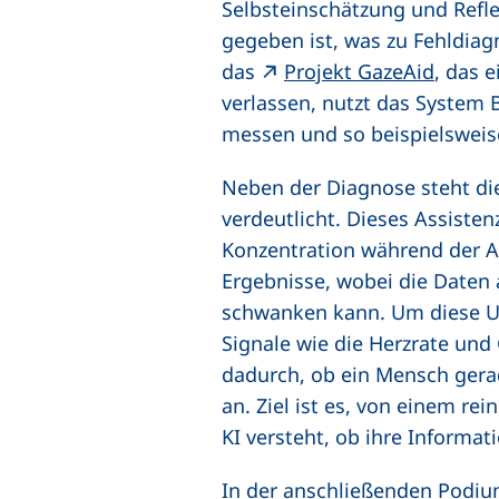
Selbsteinschätzung und Refl
gegeben ist, was zu Fehldiag
(extern
das
Projekt GazeAid
, das 
verlassen, nutzt das System
messen und so beispielsweis
Neben der Diagnose steht die
verdeutlicht. Dieses Assiste
Konzentration während der Arb
Ergebnisse, wobei die Daten
schwanken kann. Um diese Unt
Signale wie die Herzrate und
dadurch, ob ein Mensch gerad
an. Ziel ist es, von einem r
KI versteht, ob ihre Inform
In der anschließenden Podiu