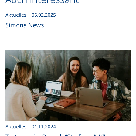
,
Aktuelles
|
05.02.2025
Simona News
,
Aktuelles
|
01.11.2024