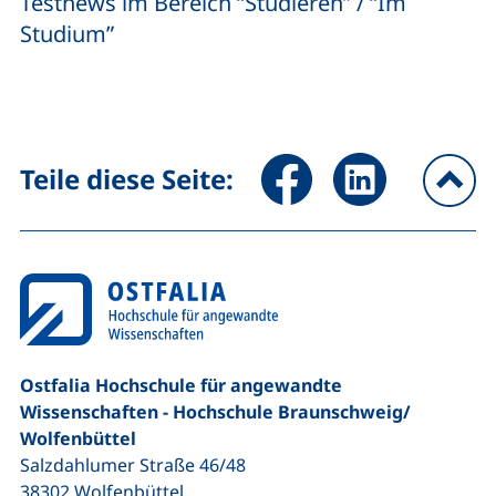
Testnews im Bereich “Studieren” / “Im
Studium”
Seite über Facebook teilen (
Seite über LinkedIn 
Teile diese Seite:
na
Ostfalia Hochschule für angewandte
Wissenschaften - Hochschule Braunschweig/​
Wolfenbüttel
Salzdahlumer Straße 46/48
38302
Wolfenbüttel