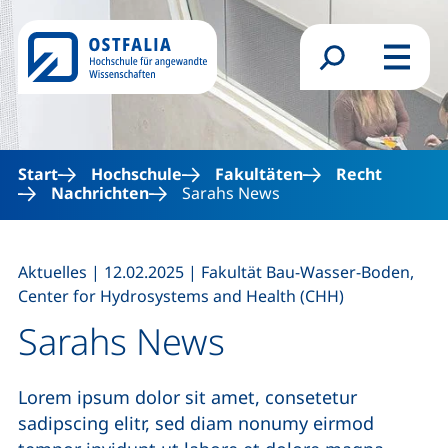
Direkt zum Inhalt
Suchformular
Menü
Start
Hochschule
Fakultäten
Recht
Nachrichten
Sarahs News
,
,
Aktuelles
|
12.02.2025
|
Fakultät Bau-Wasser-Boden,
Center for Hydrosystems and Health (CHH)
Sarahs News
Lorem ipsum dolor sit amet, consetetur
sadipscing elitr, sed diam nonumy eirmod