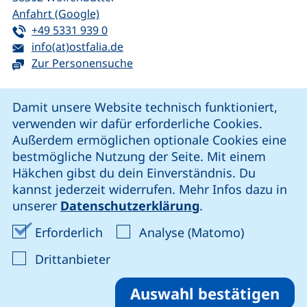
(externer Link, öffnet neues Fenster)
Anfahrt (Google)
Tel:
(startet einen Telefonanruf, wenn Ihr G
+49 5331 939 0
E-Mail:
(öffnet Ihr E-Mail-Programm)
info(at)ostfalia.de
Zur Personensuche
Cookie-Hinweis
Damit unsere Website technisch funktioniert,
verwenden wir dafür erforderliche Cookies.
unsere Facebook-Seite (externer Link, öffnet neues Fenst
unsere LinkedIn-Seite (externer Link, öffnet neues
unsere YouTube-Seite (externer Link,
unsere Instagram-Seite (externer Link, öff
Außerdem ermöglichen optionale Cookies eine
bestmögliche Nutzung der Seite. Mit einem
Häkchen gibst du dein Einverständnis. Du
Cookie-Einstellungen
kannst jederzeit widerrufen. Mehr Infos dazu in
unserer
Datenschutzerklärung
.
Impressum
Erforderliche Cookies akzeptieren
Analyse-Co
Erforderlich
Analyse (Matomo)
Datenschutz
: Cookies von Drittanbieter akzep
Drittanbieter
Erklärung zur Barrierefreiheit
Barriere melden
Auswahl bestätigen