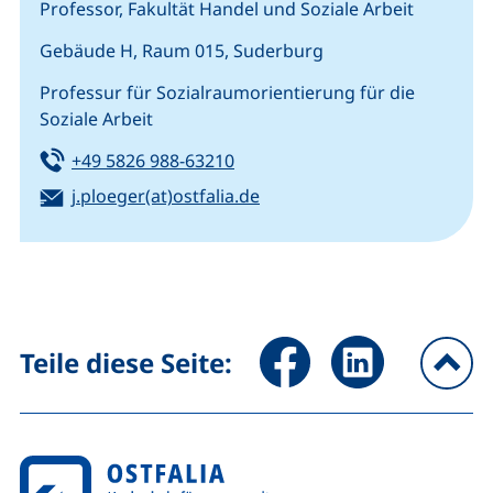
Professor, Fakultät Handel und Soziale Arbeit
Gebäude H, Raum 015, Suderburg
Professur für Sozialraumorientierung für die
Soziale Arbeit
Tel:
(startet einen Telefonanruf, we
+49 5826 988-63210
E-Mail:
(öffnet Ihr E-Mail-Programm
j.ploeger(at)ostfalia.de
Seite über Facebook teilen (
Seite über LinkedIn 
Teile diese Seite:
na