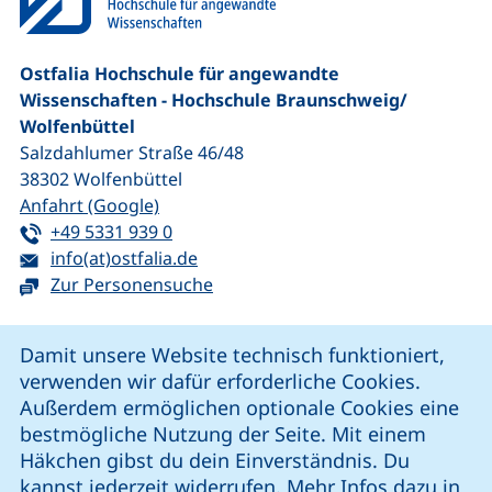
Ostfalia Hochschule für angewandte
Wissenschaften - Hochschule Braunschweig/​
Wolfenbüttel
Salzdahlumer Straße 46/48
38302
Wolfenbüttel
(externer Link, öffnet neues Fenster)
Anfahrt (Google)
Tel:
(startet einen Telefonanruf, wenn Ihr G
+49 5331 939 0
E-Mail:
(öffnet Ihr E-Mail-Programm)
info(at)ostfalia.de
Zur Personensuche
Cookie-Hinweis
Damit unsere Website technisch funktioniert,
verwenden wir dafür erforderliche Cookies.
unsere Facebook-Seite (externer Link, öffnet neues Fenst
unsere LinkedIn-Seite (externer Link, öffnet neues
unsere YouTube-Seite (externer Link,
unsere Instagram-Seite (externer Link, öff
Außerdem ermöglichen optionale Cookies eine
bestmögliche Nutzung der Seite. Mit einem
Häkchen gibst du dein Einverständnis. Du
Cookie-Einstellungen
kannst jederzeit widerrufen. Mehr Infos dazu in