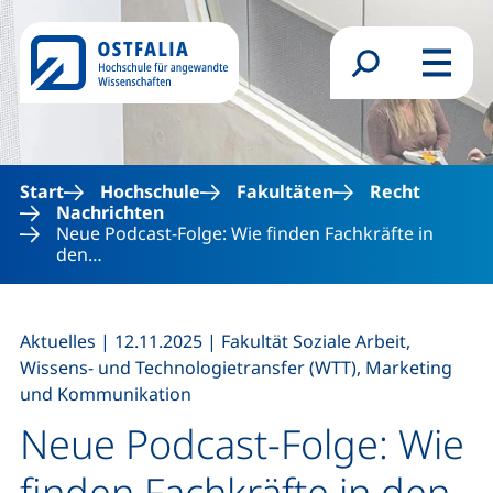
Direkt zum Inhalt
Suchformular
Menü
Start
Hochschule
Fakultäten
Recht
Nachrichten
Neue Podcast-Folge: Wie finden Fachkräfte in
den…
,
,
Aktuelles
|
12.11.2025
|
Fakultät Soziale Arbeit,
Wissens- und Technologietransfer (WTT), Marketing
und Kommunikation
Neue Podcast-Folge: Wie
finden Fachkräfte in den