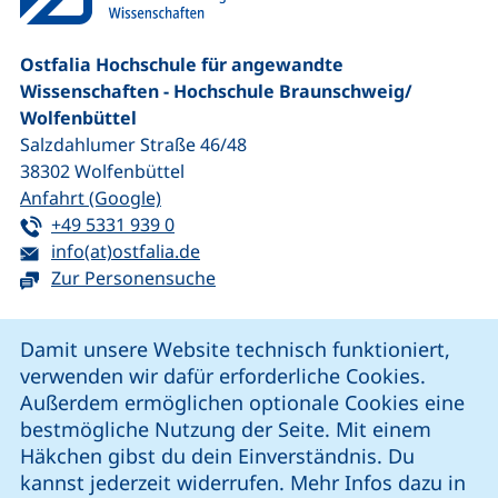
Ostfalia Hochschule für angewandte
Wissenschaften - Hochschule Braunschweig/​
Wolfenbüttel
Salzdahlumer Straße 46/48
38302
Wolfenbüttel
(externer Link, öffnet neues Fenster)
Anfahrt (Google)
Tel:
(startet einen Telefonanruf, wenn Ihr G
+49 5331 939 0
E-Mail:
(öffnet Ihr E-Mail-Programm)
info(at)ostfalia.de
Zur Personensuche
Cookie-Hinweis
Damit unsere Website technisch funktioniert,
verwenden wir dafür erforderliche Cookies.
unsere Facebook-Seite (externer Link, öffnet neues Fenst
unsere LinkedIn-Seite (externer Link, öffnet neues
unsere YouTube-Seite (externer Link,
unsere Instagram-Seite (externer Link, öff
Außerdem ermöglichen optionale Cookies eine
bestmögliche Nutzung der Seite. Mit einem
Häkchen gibst du dein Einverständnis. Du
Cookie-Einstellungen
kannst jederzeit widerrufen. Mehr Infos dazu in