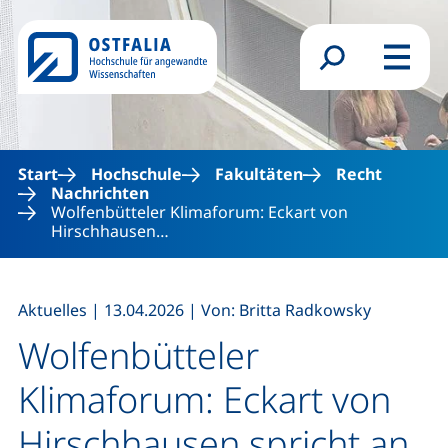
Direkt zum Inhalt
Suchformular
Menü
Start
Hochschule
Fakultäten
Recht
Nachrichten
Wolfenbütteler Klimaforum: Eckart von
Hirschhausen…
,
,
Aktuelles
|
13.04.2026
|
Von: Britta Radkowsky
Wolfenbütteler
Klimaforum: Eckart von
Hirschhausen spricht an