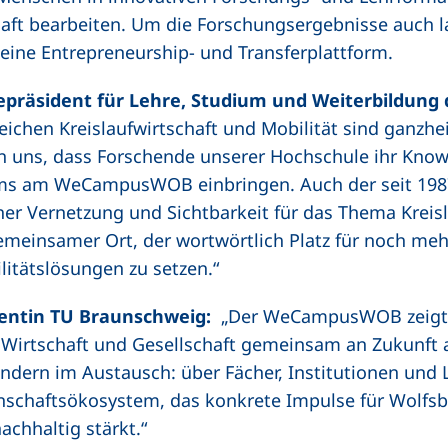
aft bearbeiten. Um die Forschungsergebnisse auch lan
eine Entrepreneurship- und Transferplattform.
epräsident für Lehre, Studium und Weiterbildung 
chen Kreislaufwirtschaft und Mobilität sind ganzheit
en uns, dass Forschende unserer Hochschule ihr Know
 am WeCampusWOB einbringen. Auch der seit 1987 e
er Vernetzung und Sichtbarkeit für das Thema Kreisla
 gemeinsamer Ort, der wortwörtlich Platz für noch me
litätslösungen zu setzen.“
sidentin TU Braunschweig:
„Der WeCampusWOB zeigt,
Wirtschaft und Gesellschaft gemeinsam an Zukunft a
ondern im Austausch: über Fächer, Institutionen und
nschaftsökosystem, das konkrete Impulse für Wolfs
achhaltig stärkt.“