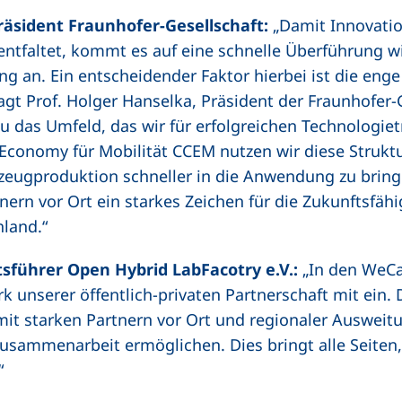
Präsident Fraunhofer-Gesellschaft:
„Damit Innovatio
ntfaltet, kommt es auf eine schnelle Überführung wi
ng an. Ein entscheidender Faktor hierbei ist die en
agt Prof. Holger Hanselka, Präsident der Fraunhofer-G
as Umfeld, das wir für erfolgreichen Technologiet
Economy für Mobilität CCEM nutzen wir diese Strukt
hrzeugproduktion schneller in die Anwendung zu bring
rn vor Ort ein starkes Zeichen für die Zukunftsfähi
land.“
tsführer Open Hybrid LabFacotry e.V.:
„In den WeC
 unserer öffentlich-privaten Partnerschaft mit ein. 
tarken Partnern vor Ort und regionaler Ausweitun
usammenarbeit ermöglichen. Dies bringt alle Seiten
“