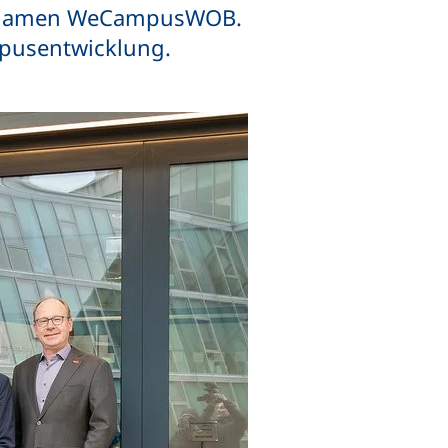
en Namen WeCampusWOB.
mpusentwicklung.