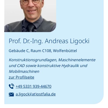
Prof. Dr.-Ing. Andreas Ligocki
Gebäude C, Raum C108, Wolfenbüttel
Konstruktionsgrundlagen, Maschinenelemente
und CAD sowie konstruktive Hydraulik und
Mobilmaschinen
zur Profilseite
Tel:
(startet einen Telefonanruf, we
+49 5331 939-44670
E-Mail:
(öffnet Ihr E-Mail-Programm
a.ligocki(at)ostfalia.de