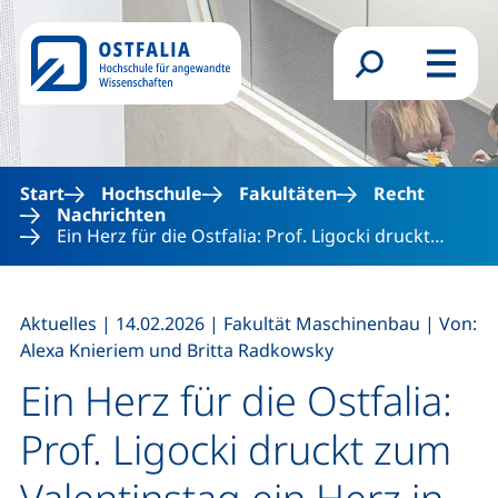
Direkt zum Inhalt
Suchformular
Menü
Start
Hochschule
Fakultäten
Recht
Nachrichten
Ein Herz für die Ostfalia: Prof. Ligocki druckt…
,
,
,
Aktuelles
|
14.02.2026
|
Fakultät Maschinenbau
|
Von:
Alexa Knieriem und Britta Radkowsky
Ein Herz für die Ostfalia:
Prof. Ligocki druckt zum