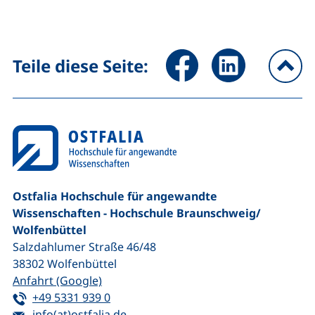
Seite über Facebook teilen (
Seite über LinkedIn 
Teile diese Seite:
na
Ostfalia Hochschule für angewandte
Wissenschaften - Hochschule Braunschweig/​
Wolfenbüttel
Salzdahlumer Straße 46/48
38302
Wolfenbüttel
(externer Link, öffnet neues Fenster)
Anfahrt (Google)
Tel:
(startet einen Telefonanruf, wenn Ihr G
+49 5331 939 0
E-Mail:
(öffnet Ihr E-Mail-Programm)
info(at)ostfalia.de