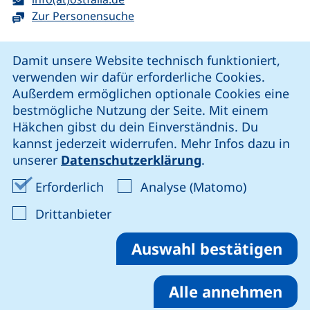
Zur Personensuche
Cookie-Hinweis
Damit unsere Website technisch funktioniert,
verwenden wir dafür erforderliche Cookies.
unsere Facebook-Seite (externer Link, öffnet neues Fenst
unsere LinkedIn-Seite (externer Link, öffnet neues
unsere YouTube-Seite (externer Link,
unsere Instagram-Seite (externer Link, öff
Außerdem ermöglichen optionale Cookies eine
bestmögliche Nutzung der Seite. Mit einem
Häkchen gibst du dein Einverständnis. Du
Cookie-Einstellungen
kannst jederzeit widerrufen. Mehr Infos dazu in
unserer
Datenschutzerklärung
.
Impressum
Erforderliche Cookies akzeptieren
Analyse-Co
Erforderlich
Analyse (Matomo)
Datenschutz
: Cookies von Drittanbieter akzep
Drittanbieter
Erklärung zur Barrierefreiheit
Barriere melden
Auswahl bestätigen
Alle annehmen