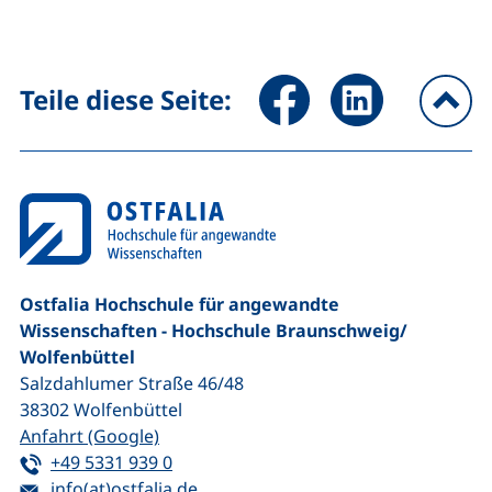
Seite über Facebook teilen (
Seite über LinkedIn 
Teile diese Seite:
na
Ostfalia Hochschule für angewandte
Wissenschaften - Hochschule Braunschweig/​
Wolfenbüttel
Salzdahlumer Straße 46/48
38302
Wolfenbüttel
(externer Link, öffnet neues Fenster)
Anfahrt (Google)
Tel:
(startet einen Telefonanruf, wenn Ihr G
+49 5331 939 0
E-Mail:
(öffnet Ihr E-Mail-Programm)
info(at)ostfalia.de