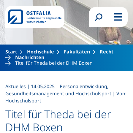
Direkt zum Inhalt
Suchformular
Menü
Start
Hochschule
Fakultäten
Recht
Nachrichten
Titel für Theda bei der DHM Boxen
,
,
Aktuelles
|
14.05.2025
|
Personalentwicklung,
,
Gesundheitsmanagement und Hochschulsport
|
Von:
Hochschulsport
Titel für Theda bei der
DHM Boxen