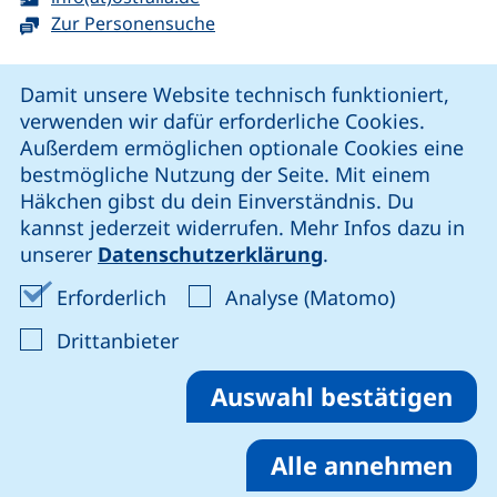
Zur Personensuche
Cookie-Hinweis
Damit unsere Website technisch funktioniert,
verwenden wir dafür erforderliche Cookies.
unsere Facebook-Seite (externer Link, öffnet neues Fenst
unsere LinkedIn-Seite (externer Link, öffnet neues
unsere YouTube-Seite (externer Link,
unsere Instagram-Seite (externer Link, öff
Außerdem ermöglichen optionale Cookies eine
bestmögliche Nutzung der Seite. Mit einem
Häkchen gibst du dein Einverständnis. Du
Cookie-Einstellungen
kannst jederzeit widerrufen. Mehr Infos dazu in
unserer
Datenschutzerklärung
.
Impressum
Erforderliche Cookies akzeptieren
Analyse-Co
Erforderlich
Analyse (Matomo)
Datenschutz
: Cookies von Drittanbieter akzep
Drittanbieter
Erklärung zur Barrierefreiheit
Barriere melden
Auswahl bestätigen
Alle annehmen