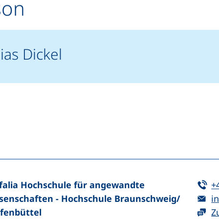
son
ias Dickel
n (externer Link, öffnet neues Fenster)
In teilen (externer Link, öffnet neues Fenster)
Te
falia Hochschule für angewandte
+
E-
senschaften - Hochschule Braunschweig/​
in
fenbüttel
Z