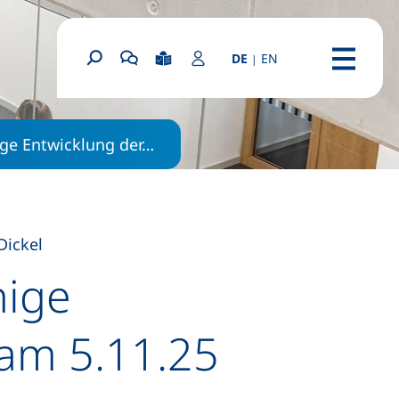
: English homepage
DE
EN
|
(externer Link, öf
Leichte Sprache
Login Portal
Suchformular
Chatbot OSCA starten
Menü
ge Entwicklung der…
Dickel
hige
am 5.11.25