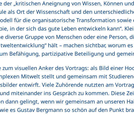
e der „kritischen Aneignung von Wissen, Können un
le als Ort der Wissenschaft und den unterschiedlic
odell für die organisatorische Transformation sowie 
pie, in der sich das gute Leben entwickeln kann“. Kl
ne diverse Gruppe von Menschen oder eine Person, d
Mitweltentwicklung“ hält – machen sichtbar, worum es
um Befähigung, partizipative Beteiligung und geme
zum visuellen Anker des Vortrags: als Bild einer Ho
plexen Mitwelt stellt und gemeinsam mit Studiere
bilder entwirft. Viele Zuhörende nutzten am Vortrag
und miteinander ins Gespräch zu kommen. Diese Zei
on dann gelingt, wenn wir gemeinsam an unseren H
wie es Gustav Bergmann so schön auf den Punkt brach