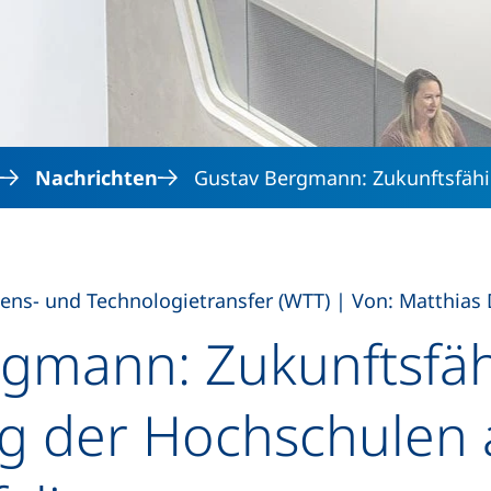
Direkt zum Inhalt
Nachrichten
Gustav Bergmann: Zukunftsfähi
,
ens- und Technologietransfer (WTT)
|
Von: Matthias 
rgmann: Zukunftsfä
g der Hochschulen 