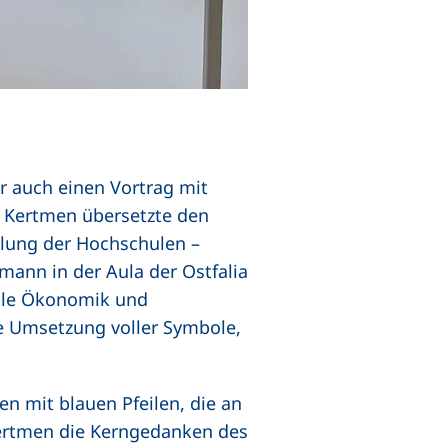
r auch einen Vortrag mit
(externer Link, öffnet neues Fenster)
 Kertmen
übersetzte den
lung der Hochschulen –
mann in der Aula der Ostfalia
ale Ökonomik und
e Umsetzung voller Symbole,
n mit blauen Pfeilen, die an
Kertmen die Kerngedanken des