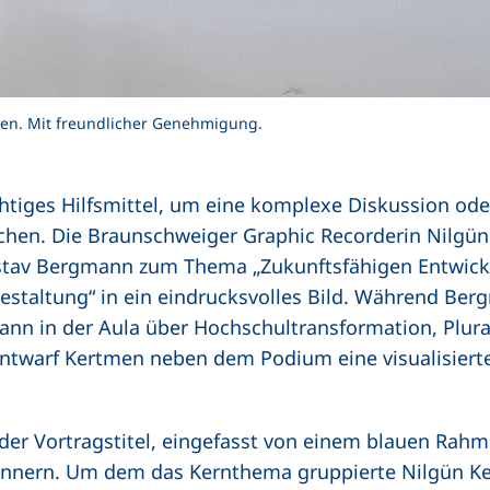
en. Mit freundlicher Genehmigung.
chtiges Hilfsmittel, um eine komplexe Diskussion ode
lichen. Die Braunschweiger Graphic Recorderin
Nilgün
(externer Link, öffnet neues Fenster)
tav Bergmann
zum Thema „Zukunftsfähigen Entwick
staltung“ in ein eindrucksvolles Bild. Während Berg
nn in der Aula über Hochschultransformation, Plur
 entwarf Kertmen neben dem Podium eine visualisiert
der Vortragstitel, eingefasst von einem blauen Rahme
erinnern. Um dem das Kernthema gruppierte Nilgün 