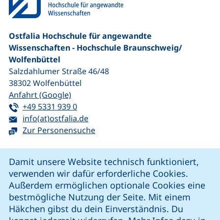
Ostfalia Hochschule für angewandte
Wissenschaften - Hochschule Braunschweig/​
Wolfenbüttel
Salzdahlumer Straße 46/48
38302
Wolfenbüttel
(externer Link, öffnet neues Fenster)
Anfahrt (Google)
Tel:
(startet einen Telefonanruf, wenn Ihr G
+49 5331 939 0
E-Mail:
(öffnet Ihr E-Mail-Programm)
info(at)ostfalia.de
Zur Personensuche
Cookie-Hinweis
Damit unsere Website technisch funktioniert,
verwenden wir dafür erforderliche Cookies.
unsere Facebook-Seite (externer Link, öffnet neues Fenst
unsere LinkedIn-Seite (externer Link, öffnet neues
unsere YouTube-Seite (externer Link,
unsere Instagram-Seite (externer Link, öff
Außerdem ermöglichen optionale Cookies eine
bestmögliche Nutzung der Seite. Mit einem
Häkchen gibst du dein Einverständnis. Du
Cookie-Einstellungen