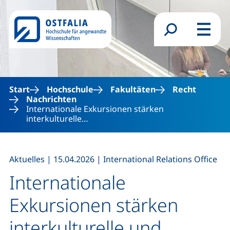
Direkt zum Inhalt
Suchformular
Menü
Start
Hochschule
Fakultäten
Recht
Nachrichten
Internationale Exkursionen stärken
interkulturelle…
,
,
Aktuelles
|
15.04.2026
|
International Relations Office
Internationale
Exkursionen stärken
interkulturelle und