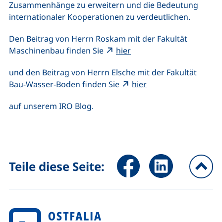
Zusammenhänge zu erweitern und die Bedeutung
internationaler Kooperationen zu verdeutlichen.
Den Beitrag von Herrn Roskam mit der Fakultät
(externer Link, öffnet n
Maschinenbau finden Sie
hier
und den Beitrag von Herrn Elsche mit der Fakultät
(externer Link, öffn
Bau-Wasser-Boden finden Sie
hier
auf unserem IRO Blog.
Seite über Facebook teilen (
Seite über LinkedIn 
Teile diese Seite:
na