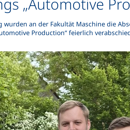
gs „Automotive Pro
 wurden an der Fakultät Maschine die Abs
tomotive Production“ feierlich verabschie