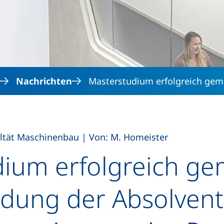
Direkt zum Inhalt
Nachrichten
Masterstudium erfolgreich gem
,
ltät Maschinenbau
|
Von: M. Homeister
ium erfolgreich gem
edung der Absolven