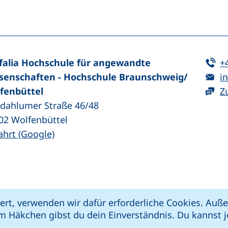
n (externer Link, öffnet neues Fenster)
In teilen (externer Link, öffnet neues Fenster)
Te
falia Hochschule für angewandte
+
E-
senschaften - Hochschule Braunschweig/​
in
fenbüttel
Z
zdahlumer Straße 46/48
02
Wolfenbüttel
(externer Link, öffnet neues Fenster)
ahrt (Google)
kie-Einstellungen
Impressum
Datenschut
ert, verwenden wir dafür erforderliche Cookies. Au
 öffnet neues Fenster)
Link, öffnet neues Fenster)
e (externer Link, öffnet neues Fenster)
xterner Link, öffnet neues Fenster)
m Häkchen gibst du dein Einverständnis. Du kannst je
riere melden