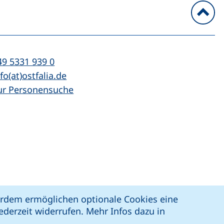
n
l:
(startet einen Telefonanruf, wenn Ihr Ger
49 5331 939 0
Mail:
(öffnet Ihr E-Mail-Programm)
fo(at)ostfalia.de
ur Personensuche
z
Erklärung zur Barrierefreiheit
ßerdem ermöglichen optionale Cookies eine
derzeit widerrufen. Mehr Infos dazu in