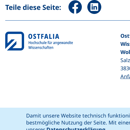
Seite über Facebook teile
Seite über Linked
Teile diese Seite:
Ost
Wis
Wol
Sal
383
Anf
Coo
Cookie-Hinweis
Damit unsere Website technisch funktioni
unsere Facebook-Seite (externer Link,
unsere LinkedIn-Seite (externer 
unsere YouTube-Seit
unsere Instagram-Seite (e
: soziale Medien
Ostfalia @
bestmögliche Nutzung der Seite. Mit eine
Bar
unserer
Datenschutzerklärung
.