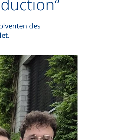
duction“
olventen des
det.