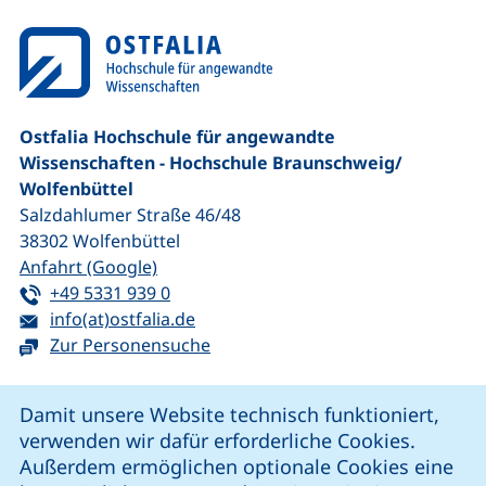
Ostfalia Hochschule für angewandte
Wissenschaften - Hochschule Braunschweig/​
Wolfenbüttel
Salzdahlumer Straße 46/48
38302
Wolfenbüttel
(externer Link, öffnet neues Fenster)
Anfahrt (Google)
Tel:
(startet einen Telefonanruf, wenn Ihr G
+49 5331 939 0
E-Mail:
(öffnet Ihr E-Mail-Programm)
info(at)ostfalia.de
Zur Personensuche
Cookie-Hinweis
Damit unsere Website technisch funktioniert,
verwenden wir dafür erforderliche Cookies.
unsere Facebook-Seite (externer Link, öffnet neues Fenst
unsere LinkedIn-Seite (externer Link, öffnet neues
unsere YouTube-Seite (externer Link,
unsere Instagram-Seite (externer Link, öff
Außerdem ermöglichen optionale Cookies eine