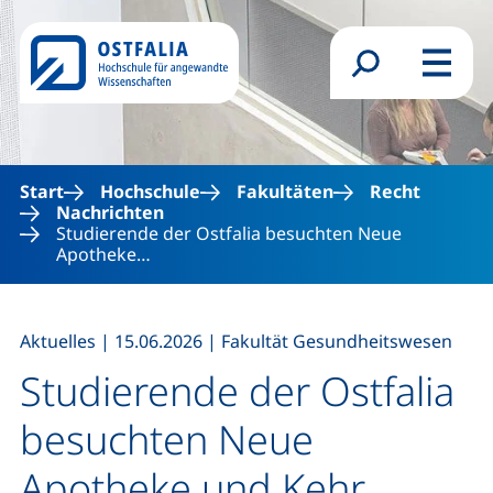
Direkt zum Inhalt
Suchformular
Menü
Start
Hochschule
Fakultäten
Recht
Nachrichten
Studierende der Ostfalia besuchten Neue
Apotheke…
,
,
Aktuelles
|
15.06.2026
|
Fakultät Gesundheitswesen
Studierende der Ostfalia
besuchten Neue
Apotheke und Kehr