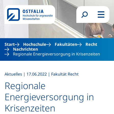
Direkt zum Inhalt
Suchformular
Menü
Start
Hochschule
Fakultäten
Recht
Nachrichten
Regionale Energieversorgung in Krisenzeiten
,
,
Aktuelles
|
17.06.2022
|
Fakultät Recht
Regionale
Energieversorgung in
Krisenzeiten