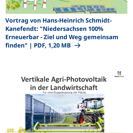
Vortrag von Hans-Heinrich Schmidt-
Kanefendt: "Niedersachsen 100%
Erneuerbar - Ziel und Weg gemeinsam
,
(öffnet neues Fenster)
finden"
|
PDF, 1,20 MB