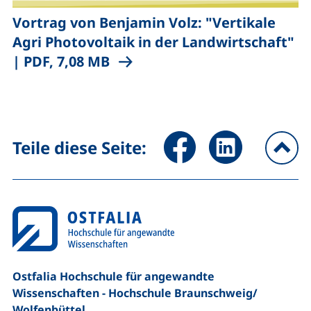
Vortrag von Benjamin Volz: "Vertikale
,
Agri Photovoltaik in der Landwirtschaft"
(öffnet neues Fenster), (nicht
|
PDF, 7,08 MB
Seite über Facebook teilen (
Seite über LinkedIn 
Teile diese Seite:
na
Ostfalia Hochschule für angewandte
Wissenschaften - Hochschule Braunschweig/​
Wolfenbüttel