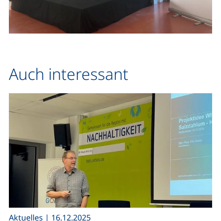
Auch interessant
,
Aktuelles
|
16.12.2025