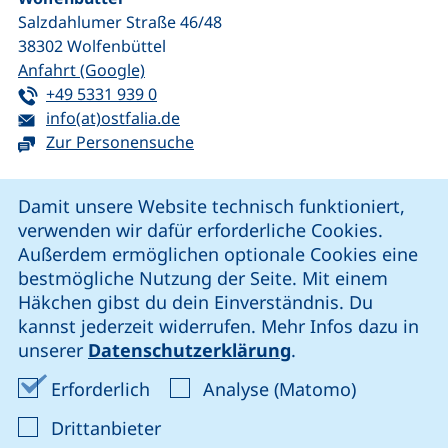
Salzdahlumer Straße 46/48
38302
Wolfenbüttel
(externer Link, öffnet neues Fenster)
Anfahrt (Google)
Tel:
(startet einen Telefonanruf, wenn Ihr G
+49 5331 939 0
E-Mail:
(öffnet Ihr E-Mail-Programm)
info(at)ostfalia.de
Zur Personensuche
Cookie-Hinweis
Damit unsere Website technisch funktioniert,
verwenden wir dafür erforderliche Cookies.
unsere Facebook-Seite (externer Link, öffnet neues Fenst
unsere LinkedIn-Seite (externer Link, öffnet neues
unsere YouTube-Seite (externer Link,
unsere Instagram-Seite (externer Link, öff
Außerdem ermöglichen optionale Cookies eine
bestmögliche Nutzung der Seite. Mit einem
Häkchen gibst du dein Einverständnis. Du
Cookie-Einstellungen
kannst jederzeit widerrufen. Mehr Infos dazu in
unserer
Datenschutzerklärung
.
Impressum
Erforderliche Cookies akzeptieren
Analyse-Co
Erforderlich
Analyse (Matomo)
Datenschutz
: Cookies von Drittanbieter akzep
Drittanbieter
Erklärung zur Barrierefreiheit