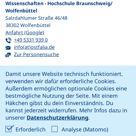
Wissenschaften - Hochschule Braunschweig/​
Wolfenbüttel
Salzdahlumer Straße 46/48
38302
Wolfenbüttel
(externer Link, öffnet neues Fenster)
Anfahrt (Google)
Tel:
(startet einen Telefonanruf, wenn Ihr G
+49 5331 939 0
E-Mail:
(öffnet Ihr E-Mail-Programm)
info(at)ostfalia.de
Zur Personensuche
Cookie-Hinweis
Damit unsere Website technisch funktioniert,
verwenden wir dafür erforderliche Cookies.
unsere Facebook-Seite (externer Link, öffnet neues Fenst
unsere LinkedIn-Seite (externer Link, öffnet neues
unsere YouTube-Seite (externer Link,
unsere Instagram-Seite (externer Link, öff
Außerdem ermöglichen optionale Cookies eine
bestmögliche Nutzung der Seite. Mit einem
Häkchen gibst du dein Einverständnis. Du
Cookie-Einstellungen
kannst jederzeit widerrufen. Mehr Infos dazu in
unserer
Datenschutzerklärung
.
Impressum
Erforderliche Cookies akzeptieren
Analyse-Co
Erforderlich
Analyse (Matomo)
Datenschutz