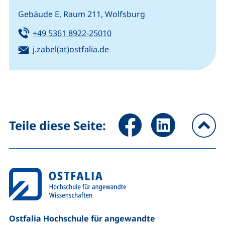
Gebäude E, Raum 211, Wolfsburg
Tel:
(startet einen Telefonanruf, w
+49 5361 8922-25010
E-Mail:
(öffnet Ihr E-Mail-Programm)
j.zabel(at)ostfalia.de
Seite über Facebook teilen (
Seite über LinkedIn 
Teile diese Seite:
na
Ostfalia Hochschule für angewandte