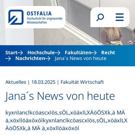
Direkt zum Inhalt
Suchformular
Menü
Start
Hochschule
Fakultäten
Recht
Nachrichten
Jana´s News von heute
,
,
Aktuelles
|
18.03.2025
|
Fakultät Wirtschaft
Jana´s News von heute
kyxnlanclkcöascxlös,sÖL,xöäxlLXÄöÖSXk,ä MÄ
ä,xöxllöäxöxölkyxnlanclkcöascxlös,sÖL,xöäxlLX
ÄöÖSXk,ä MÄ ä,xöxllöäxöxöl