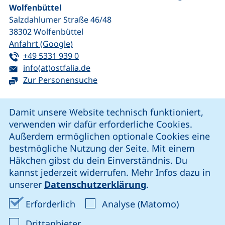
Wolfenbüttel
Salzdahlumer Straße 46/48
38302
Wolfenbüttel
(externer Link, öffnet neues Fenster)
Anfahrt (Google)
Tel:
(startet einen Telefonanruf, wenn Ihr G
+49 5331 939 0
E-Mail:
(öffnet Ihr E-Mail-Programm)
info(at)ostfalia.de
Zur Personensuche
Cookie-Hinweis
Damit unsere Website technisch funktioniert,
verwenden wir dafür erforderliche Cookies.
unsere Facebook-Seite (externer Link, öffnet neues Fenst
unsere LinkedIn-Seite (externer Link, öffnet neues
unsere YouTube-Seite (externer Link,
unsere Instagram-Seite (externer Link, öff
Außerdem ermöglichen optionale Cookies eine
bestmögliche Nutzung der Seite. Mit einem
Häkchen gibst du dein Einverständnis. Du
Cookie-Einstellungen
kannst jederzeit widerrufen. Mehr Infos dazu in
unserer
Datenschutzerklärung
.
Impressum
Erforderliche Cookies akzeptieren
Analyse-Co
Erforderlich
Analyse (Matomo)
Datenschutz
: Cookies von Drittanbieter akzep
Drittanbieter