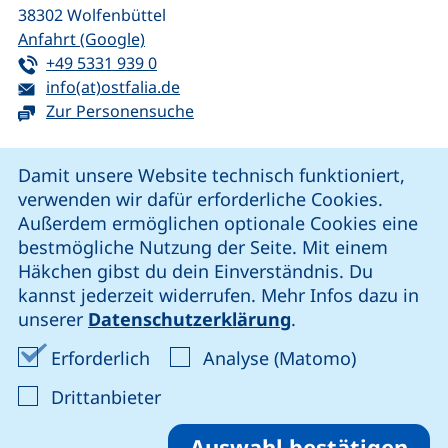
38302
Wolfenbüttel
(externer Link, öffnet neues Fenster)
Anfahrt (Google)
Tel:
(startet einen Telefonanruf, wenn Ihr G
+49 5331 939 0
E-Mail:
(öffnet Ihr E-Mail-Programm)
info(at)ostfalia.de
Zur Personensuche
Cookie-Hinweis
Damit unsere Website technisch funktioniert,
verwenden wir dafür erforderliche Cookies.
unsere Facebook-Seite (externer Link, öffnet neues Fenst
unsere LinkedIn-Seite (externer Link, öffnet neues
unsere YouTube-Seite (externer Link,
unsere Instagram-Seite (externer Link, öff
Außerdem ermöglichen optionale Cookies eine
bestmögliche Nutzung der Seite. Mit einem
Häkchen gibst du dein Einverständnis. Du
Cookie-Einstellungen
kannst jederzeit widerrufen. Mehr Infos dazu in
unserer
Datenschutzerklärung
.
Impressum
Erforderliche Cookies akzeptieren
Analyse-Co
Erforderlich
Analyse (Matomo)
Datenschutz
: Cookies von Drittanbieter akzep
Drittanbieter
Erklärung zur Barrierefreiheit
Barriere melden
Auswahl bestätigen