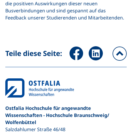
die positiven Auswirkungen dieser neuen
Busverbindungen und sind gespannt auf das
Feedback unserer Studierenden und Mitarbeitenden.
Seite über Facebook teilen (
Seite über LinkedIn 
Teile diese Seite:
na
Ostfalia Hochschule für angewandte
Wissenschaften - Hochschule Braunschweig/​
Wolfenbüttel
Salzdahlumer Straße 46/48