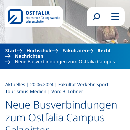
Direkt zum Inhalt
Suchformular
Menü
Start
Hochschule
Fakultäten
Recht
Nachrichten
Neue Busverbindungen zum Ostfalia Campus…
,
,
Aktuelles
|
20.06.2024
|
Fakultät Verkehr-Sport-
,
Tourismus-Medien
|
Von: B. Löbner
Neue Busverbindungen
zum Ostfalia Campus