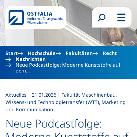
Direkt zum Inhalt
Suchformular
Menü
Start
Hochschule
Fakultäten
Recht
Nachrichten
Neue Podcastfolge: Moderne Kunststoffe auf
dem…
,
,
Aktuelles
|
21.01.2026
|
Fakultät Maschinenbau,
Wissens- und Technologietransfer (WTT), Marketing
und Kommunikation
Neue Podcastfolge:
Moderne Kunststoffe auf