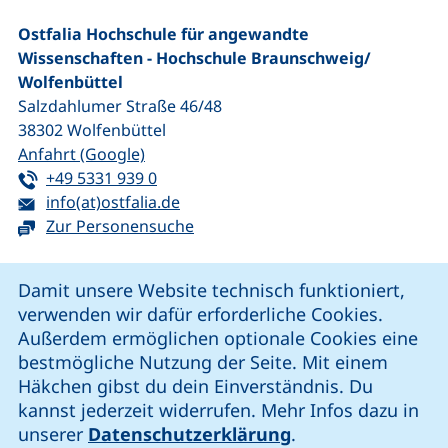
Ostfalia Hochschule für angewandte
Wissenschaften - Hochschule Braunschweig/​
Wolfenbüttel
Salzdahlumer Straße 46/48
38302
Wolfenbüttel
(externer Link, öffnet neues Fenster)
Anfahrt (Google)
Tel:
(startet einen Telefonanruf, wenn Ihr G
+49 5331 939 0
E-Mail:
(öffnet Ihr E-Mail-Programm)
info(at)ostfalia.de
Zur Personensuche
Cookie-Hinweis
Damit unsere Website technisch funktioniert,
verwenden wir dafür erforderliche Cookies.
unsere Facebook-Seite (externer Link, öffnet neues Fenst
unsere LinkedIn-Seite (externer Link, öffnet neues
unsere YouTube-Seite (externer Link,
unsere Instagram-Seite (externer Link, öff
Außerdem ermöglichen optionale Cookies eine
bestmögliche Nutzung der Seite. Mit einem
Häkchen gibst du dein Einverständnis. Du
Cookie-Einstellungen
kannst jederzeit widerrufen. Mehr Infos dazu in
unserer
Datenschutzerklärung
.
Impressum