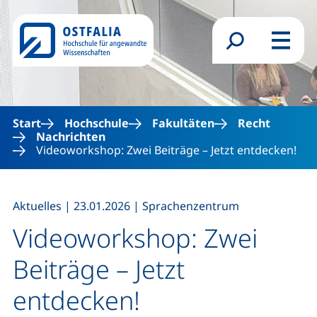
Direkt zum Inhalt
Suchformular
Menü
Start
Hochschule
Fakultäten
Recht
Nachrichten
Videoworkshop: Zwei Beiträge – Jetzt entdecken!
,
,
Aktuelles
|
23.01.2026
|
Sprachenzentrum
Videoworkshop: Zwei
Beiträge – Jetzt
entdecken!