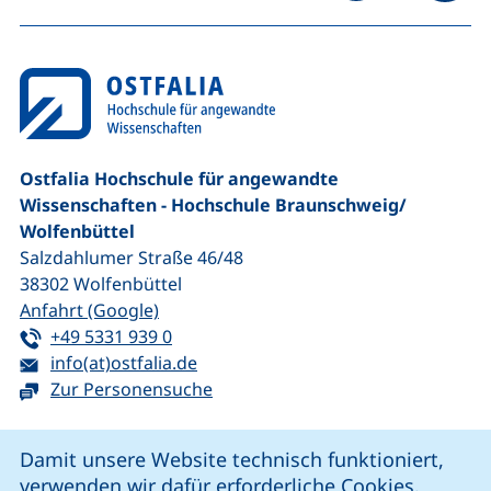
na
Ostfalia Hochschule für angewandte
Wissenschaften - Hochschule Braunschweig/​
Wolfenbüttel
Salzdahlumer Straße 46/48
38302
Wolfenbüttel
(externer Link, öffnet neues Fenster)
Anfahrt (Google)
Tel:
(startet einen Telefonanruf, wenn Ihr G
+49 5331 939 0
E-Mail:
(öffnet Ihr E-Mail-Programm)
info(at)ostfalia.de
Zur Personensuche
Cookie-Hinweis
Damit unsere Website technisch funktioniert,
verwenden wir dafür erforderliche Cookies.