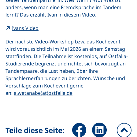
seiner Tandempartnerin. Wie? Wann? Wo? Was ist
anders, wenn man eine Fremdsprache im Tandem
lernt? Das erzählt Ivan in diesem Video.
(externer Link, öffnet neues Fenster)
Ivans Video
Der nächste Video-Workshop bzw. das Kochevent
wird voraussichtlich im Mai 2026 an einem Samstag
stattfinden. Die Teilnahme ist kostenlos, auf Ostfalia-
Studierende begrenzt und richtet sich bevorzugt an
Tandempaare, die Lust haben, über ihre
Sprachlernerfahrungen zu berichten. Wünsche und
Vorschläge zum Kochevent gerne
(öffnet Ihr E-Mail-Program
an:
a.watanabe(at)ostfalia.de
Seite über Facebook teilen (
Seite über LinkedIn 
Teile diese Seite: