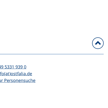
n
l:
(startet einen Telefonanruf, wenn Ihr Ger
49 5331 939 0
Mail:
(öffnet Ihr E-Mail-Programm)
fo(at)ostfalia.de
ur Personensuche