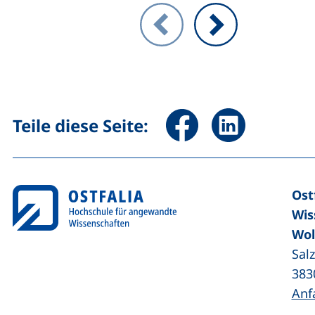
Zeigt Folie 1 von 2
Vorheriges Bild
Nächstes Bild
Seite über Facebook teile
Seite über Linked
Teile diese Seite:
Ost
Wis
Wol
Sal
383
Anf