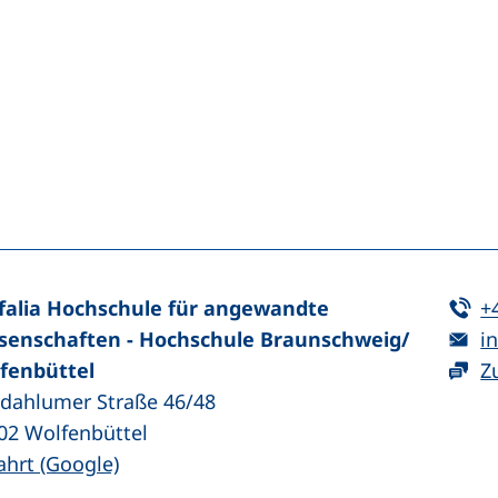
n (externer Link, öffnet neues Fenster)
In teilen (externer Link, öffnet neues Fenster)
Te
falia Hochschule für angewandte
+
E-
senschaften - Hochschule Braunschweig/​
in
fenbüttel
Z
zdahlumer Straße 46/48
02
Wolfenbüttel
(externer Link, öffnet neues Fenster)
ahrt (Google)