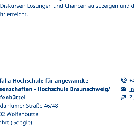
 Diskursen Lösungen und Chancen aufzuzeigen und do
r erreicht.
n (externer Link, öffnet neues Fenster)
In teilen (externer Link, öffnet neues Fenster)
Te
falia Hochschule für angewandte
+
E-
senschaften - Hochschule Braunschweig/​
in
fenbüttel
Z
zdahlumer Straße 46/48
02
Wolfenbüttel
(externer Link, öffnet neues Fenster)
ahrt (Google)