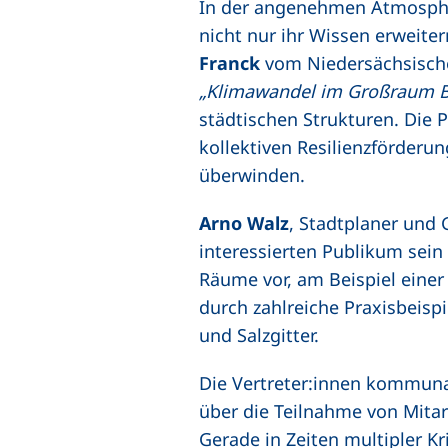
In der angenehmen Atmosphä
nicht nur ihr Wissen erweite
Franck
vom Niedersächsische
„Klimawandel im Großraum 
städtischen Strukturen. Die 
kollektiven Resilienzförder
überwinden.
(externer Link, öff
Arno Walz
, Stadtplaner und
interessierten Publikum sein
Räume vor, am Beispiel einer
durch zahlreiche Praxisbeisp
und Salzgitter.
Die Vertreter:innen kommunal
über die Teilnahme von Mitar
Gerade in Zeiten multipler Kr