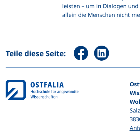
leisten – um in Dialogen und
allein die Menschen nicht meh
Seite über Facebook teile
Seite über Linked
Teile diese Seite:
Ost
Wis
Wol
Sal
383
Anf