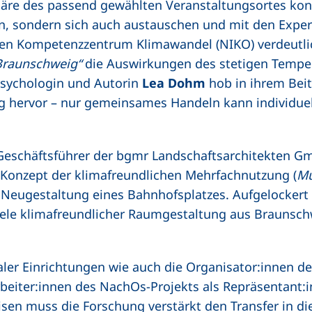
re des passend gewählten Veranstaltungsortes kon
rn, sondern sich auch austauschen und mit den Exper
n Kompetenzzentrum Klimawandel (NIKO) verdeutlic
Braunschweig“
die Auswirkungen des stetigen Temper
(externer Link, öf
Psychologin und Autorin
Lea Dohm
hob in ihrem Beit
ung hervor – nur gemeinsames Handeln kann individu
net neues Fenster)
 Geschäftsführer der bgmr Landschaftsarchitekten G
 Konzept der klimafreundlichen Mehrfachnutzung (
Mu
 Neugestaltung eines Bahnhofsplatzes. Aufgelockert
iele klimafreundlicher Raumgestaltung aus Braunsch
er Einrichtungen wie auch die Organisator:innen des
beiter:innen des NachOs-Projekts als Repräsentant:
isen muss die Forschung verstärkt den Transfer in die