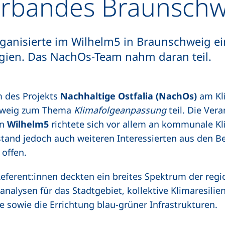
rbandes Braunschwe
rganisierte im Wilhelm5 in Braunschweig 
gien. Das NachOs-Team nahm daran teil.
 des Projekts
Nachhaltige Ostfalia (NachOs)
am Kl
hweig zum Thema
Klimafolgeanpassung
teil. Die Vera
on
Wilhelm5
richtete sich vor allem an kommunale K
tand jedoch auch weiteren Interessierten aus den B
offen.
eferent:innen deckten ein breites Spektrum der regi
nalysen für das Stadtgebiet, kollektive Klimaresilie
 sowie die Errichtung blau-grüner Infrastrukturen.