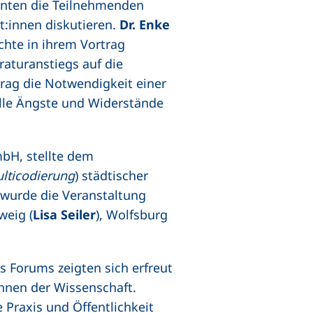
nten die Teilnehmenden
t:innen diskutieren.
Dr. Enke
hte in ihrem Vortrag
aturanstiegs auf die
fnet neues Fenster)
rag die Notwendigkeit einer
elle Ängste und Widerstände
mbH, stellte dem
lticodierung
) städtischer
 wurde die Veranstaltung
(externer Link, öffnet neues Fenster)
weig (
Lisa Seiler
), Wolfsburg
 Forums zeigten sich erfreut
innen der Wissenschaft.
 Praxis und Öffentlichkeit