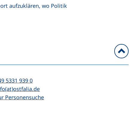
rt aufzuklären, wo Politik
n
l:
(startet einen Telefonanruf, wenn Ihr Ger
49 5331 939 0
Mail:
(öffnet Ihr E-Mail-Programm)
fo(at)ostfalia.de
ur Personensuche