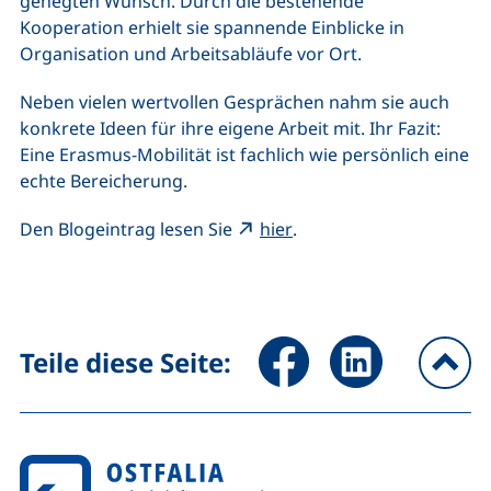
gehegten Wunsch. Durch die bestehende
Kooperation erhielt sie spannende Einblicke in
Organisation und Arbeitsabläufe vor Ort.
Neben vielen wertvollen Gesprächen nahm sie auch
konkrete Ideen für ihre eigene Arbeit mit. Ihr Fazit:
Eine Erasmus-Mobilität ist fachlich wie persönlich eine
echte Bereicherung.
(externer Link, öffnet n
Den Blogeintrag lesen Sie
hier
.
Seite über Facebook teilen (
Seite über LinkedIn 
Teile diese Seite:
na