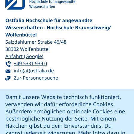
Ostfalia Hochschule für angewandte
Wissenschaften - Hochschule Braunschweig/​
Wolfenbüttel
Salzdahlumer Straße 46/48
38302
Wolfenbüttel
(externer Link, öffnet neues Fenster)
Anfahrt (Google)
Tel:
(startet einen Telefonanruf, wenn Ihr G
+49 5331 939 0
E-Mail:
(öffnet Ihr E-Mail-Programm)
info(at)ostfalia.de
Zur Personensuche
Cookie-Hinweis
Damit unsere Website technisch funktioniert,
verwenden wir dafür erforderliche Cookies.
unsere Facebook-Seite (externer Link, öffnet neues Fenst
unsere LinkedIn-Seite (externer Link, öffnet neues
unsere YouTube-Seite (externer Link,
unsere Instagram-Seite (externer Link, öff
Außerdem ermöglichen optionale Cookies eine
bestmögliche Nutzung der Seite. Mit einem
Häkchen gibst du dein Einverständnis. Du
Cookie-Einstellungen
kannst jederzeit widerrufen. Mehr Infos dazu in