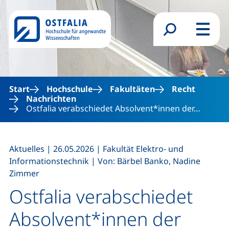
Direkt zum Inhalt
Suchformular
Menü
Start
Hochschule
Fakultäten
Recht
Nachrichten
Ostfalia verabschiedet Absolvent*innen der…
,
,
Aktuelles
|
26.05.2026
|
Fakultät Elektro- und
,
Informationstechnik
|
Von: Bärbel Banko, Nadine
Zimmer
Ostfalia verabschiedet
Absolvent*innen der