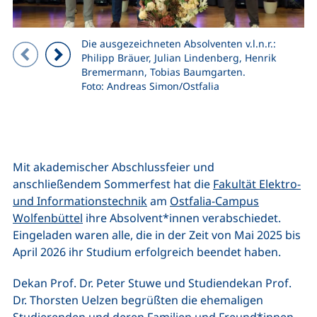
Die ausgezeichneten Absolventen v.l.n.r.:
Zeigt Folie 1 von 2
Philipp Bräuer, Julian Lindenberg, Henrik
Bremermann, Tobias Baumgarten.
Vorheriges Bild
Nächstes Bild
Foto: Andreas Simon/Ostfalia
Mit akademischer Abschlussfeier und
anschließendem Sommerfest hat die
Fakultät Elektro-
und Informationstechnik
am
Ostfalia-Campus
Wolfenbüttel
ihre Absolvent*innen verabschiedet.
Eingeladen waren alle, die in der Zeit von Mai 2025 bis
April 2026 ihr Studium erfolgreich beendet haben.
Dekan Prof. Dr. Peter Stuwe und Studiendekan Prof.
Dr. Thorsten Uelzen begrüßten die ehemaligen
Studierenden und deren Familien und Freund*innen