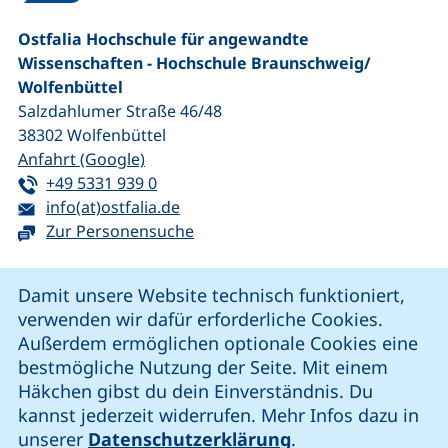
Ostfalia Hochschule für angewandte
Wissenschaften - Hochschule Braunschweig/​
Wolfenbüttel
Salzdahlumer Straße 46/48
38302
Wolfenbüttel
(externer Link, öffnet neues Fenster)
Anfahrt (Google)
Tel:
(startet einen Telefonanruf, wenn Ihr G
+49 5331 939 0
E-Mail:
(öffnet Ihr E-Mail-Programm)
info(at)ostfalia.de
Zur Personensuche
Cookie-Hinweis
Damit unsere Website technisch funktioniert,
verwenden wir dafür erforderliche Cookies.
unsere Facebook-Seite (externer Link, öffnet neues Fenst
unsere LinkedIn-Seite (externer Link, öffnet neues
unsere YouTube-Seite (externer Link,
unsere Instagram-Seite (externer Link, öff
Außerdem ermöglichen optionale Cookies eine
bestmögliche Nutzung der Seite. Mit einem
Häkchen gibst du dein Einverständnis. Du
Cookie-Einstellungen
kannst jederzeit widerrufen. Mehr Infos dazu in
unserer
Datenschutzerklärung
.
Impressum