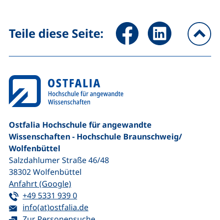
Seite über Facebook teilen (
Seite über LinkedIn 
Teile diese Seite:
na
Ostfalia Hochschule für angewandte
Wissenschaften - Hochschule Braunschweig/​
Wolfenbüttel
Salzdahlumer Straße 46/48
38302
Wolfenbüttel
(externer Link, öffnet neues Fenster)
Anfahrt (Google)
Tel:
(startet einen Telefonanruf, wenn Ihr G
+49 5331 939 0
E-Mail:
(öffnet Ihr E-Mail-Programm)
info(at)ostfalia.de
Zur Personensuche