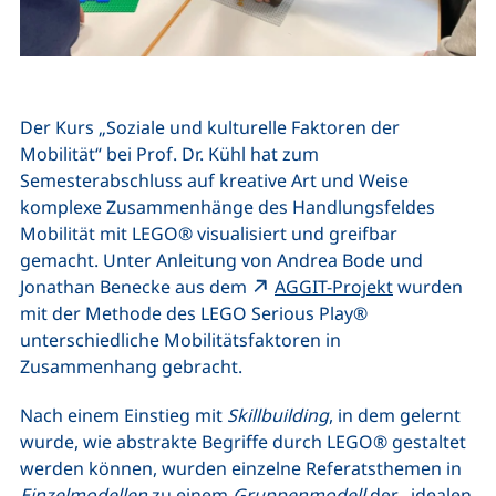
Der Kurs „Soziale und kulturelle Faktoren der
Mobilität“ bei Prof. Dr. Kühl hat zum
Semesterabschluss auf kreative Art und Weise
komplexe Zusammenhänge des Handlungsfeldes
Mobilität mit LEGO® visualisiert und greifbar
gemacht. Unter Anleitung von Andrea Bode und
(externer Li
Jonathan Benecke aus dem
AGGIT-Projekt
wurden
mit der Methode des LEGO Serious Play®
unterschiedliche Mobilitätsfaktoren in
Zusammenhang gebracht.
Nach einem Einstieg mit
Skillbuilding
, in dem gelernt
wurde, wie abstrakte Begriffe durch LEGO® gestaltet
werden können, wurden einzelne Referatsthemen in
Einzelmodellen
zu einem
Gruppenmodell
der „idealen