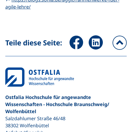
(externer Link, öffnet neues Fenster)
agile-lehre/
Seite über Facebook teilen (
Seite über LinkedIn 
Teile diese Seite:
na
Ostfalia Hochschule für angewandte
Wissenschaften - Hochschule Braunschweig/​
Wolfenbüttel
Salzdahlumer Straße 46/48
38302
Wolfenbüttel