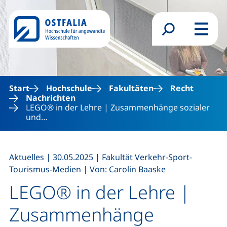
Direkt zum Inhalt
Suchformular
Menü
Start
Hochschule
Fakultäten
Recht
Nachrichten
LEGO® in der Lehre | Zusammenhänge sozialer
und…
,
,
Aktuelles
|
30.05.2025
|
Fakultät Verkehr-Sport-
,
Tourismus-Medien
|
Von: Carolin Baaske
LEGO® in der Lehre |
Zusammenhänge