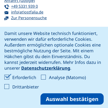
(externer Link, öffnet neues Fenster)
Anfahrt (Google)
Tel:
(startet einen Telefonanruf, wenn Ihr G
+49 5331 939 0
E-Mail:
(öffnet Ihr E-Mail-Programm)
info(at)ostfalia.de
Zur Personensuche
Cookie-Hinweis
Damit unsere Website technisch funktioniert,
verwenden wir dafür erforderliche Cookies.
unsere Facebook-Seite (externer Link, öffnet neues Fenst
unsere LinkedIn-Seite (externer Link, öffnet neues
unsere YouTube-Seite (externer Link,
unsere Instagram-Seite (externer Link, öff
Außerdem ermöglichen optionale Cookies eine
bestmögliche Nutzung der Seite. Mit einem
Häkchen gibst du dein Einverständnis. Du
Cookie-Einstellungen
kannst jederzeit widerrufen. Mehr Infos dazu in
unserer
Datenschutzerklärung
.
Impressum
Erforderliche Cookies akzeptieren
Analyse-Co
Erforderlich
Analyse (Matomo)
Datenschutz
: Cookies von Drittanbieter akzep
Drittanbieter
Erklärung zur Barrierefreiheit
Barriere melden
Auswahl bestätigen