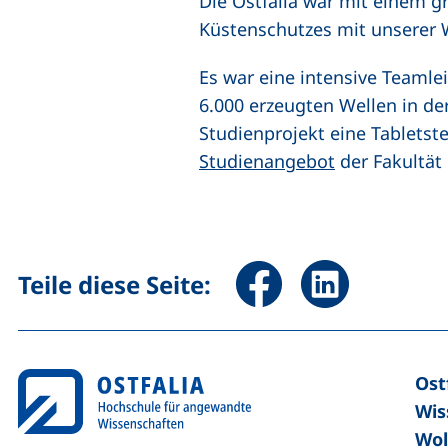
Die Ostfalia war mit einem g
Küstenschutzes mit unserer W
Es war eine intensive Teamle
6.000 erzeugten Wellen in de
Studienprojekt eine Tabletst
Studienangebot
der Fakultät
Seite über Facebook teile
Seite über Linked
Teile diese Seite:
Ost
Wis
Wol