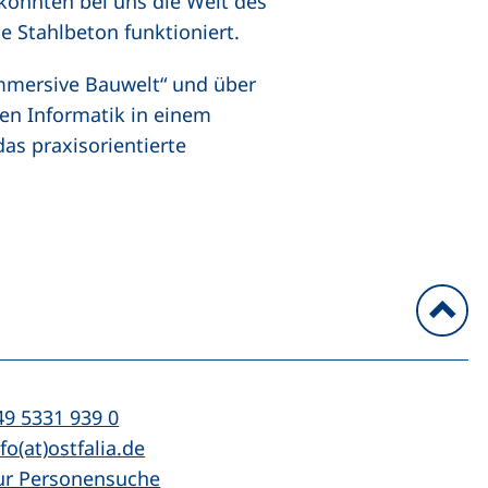
konnten bei uns die Welt des
e Stahlbeton funktioniert.
Immersive Bauwelt“ und über
en Informatik in einem
as praxisorientierte
n
l:
(startet einen Telefonanruf, wenn Ihr Ger
49 5331 939 0
Mail:
(öffnet Ihr E-Mail-Programm)
fo(at)ostfalia.de
ur Personensuche