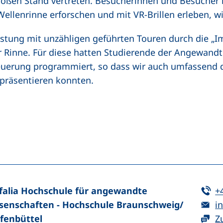
roßen Stand vertreten. Besucherinnen und Besucher 
ellenrinne erforschen und mit VR-Brillen erleben, wi
istung mit unzähligen geführten Touren durch die „
r Rinne. Für diese hatten Studierende der Angewandt
euerung programmiert, so dass wir auch umfassend d
 präsentieren konnten.
n (externer Link, öffnet neues Fenster)
In teilen (externer Link, öffnet neues Fenster)
Te
falia Hochschule für angewandte
+
E-
senschaften - Hochschule Braunschweig/​
in
fenbüttel
Z