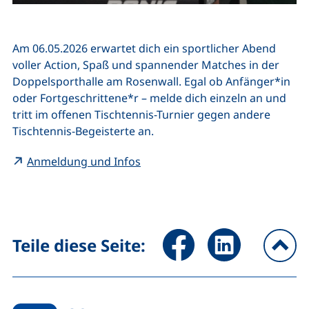
Am 06.05.2026 erwartet dich ein sportlicher Abend
voller Action, Spaß und spannender Matches in der
Doppelsporthalle am Rosenwall. Egal ob Anfänger*in
oder Fortgeschrittene*r – melde dich einzeln an und
tritt im offenen Tischtennis-Turnier gegen andere
Tischtennis-Begeisterte an.
(externer Link, öffnet neues Fen
Anmeldung und Infos
Seite über Facebook teilen (
Seite über LinkedIn 
Teile diese Seite:
na