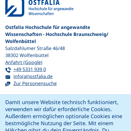
Ostfalia Hochschule für angewandte
Wissenschaften - Hochschule Braunschweig/​
Wolfenbüttel
Salzdahlumer Straße 46/48
38302
Wolfenbüttel
(externer Link, öffnet neues Fenster)
Anfahrt (Google)
Tel:
(startet einen Telefonanruf, wenn Ihr G
+49 5331 939 0
E-Mail:
(öffnet Ihr E-Mail-Programm)
info(at)ostfalia.de
Zur Personensuche
Cookie-Hinweis
Damit unsere Website technisch funktioniert,
verwenden wir dafür erforderliche Cookies.
unsere Facebook-Seite (externer Link, öffnet neues Fenst
unsere LinkedIn-Seite (externer Link, öffnet neues
unsere YouTube-Seite (externer Link,
unsere Instagram-Seite (externer Link, öff
Außerdem ermöglichen optionale Cookies eine
bestmögliche Nutzung der Seite. Mit einem
Häkchen gibst du dein Einverständnis. Du