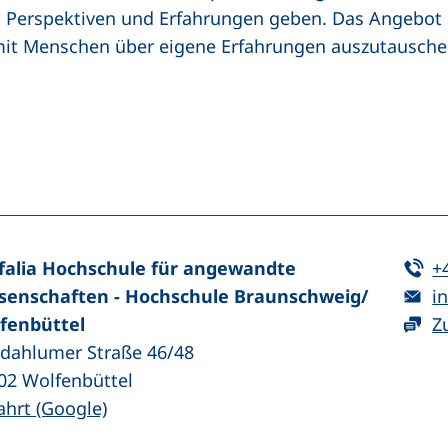
 Perspektiven und Erfahrungen geben. Das Angebot i
h mit Menschen über eigene Erfahrungen auszutausche
n (externer Link, öffnet neues Fenster)
In teilen (externer Link, öffnet neues Fenster)
Te
falia Hochschule für angewandte
+
E-
senschaften - Hochschule Braunschweig/​
in
fenbüttel
Z
zdahlumer Straße 46/48
02
Wolfenbüttel
(externer Link, öffnet neues Fenster)
ahrt (Google)