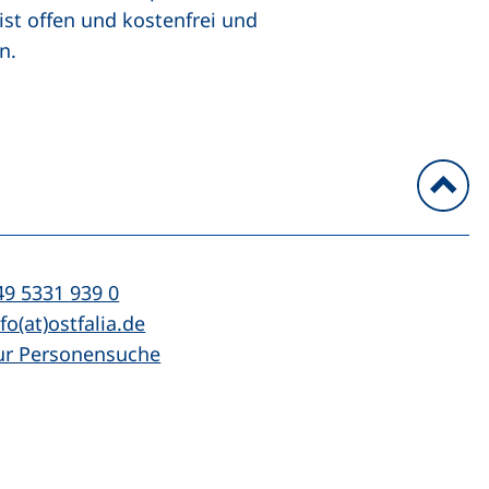
st offen und kostenfrei und
n.
n
l:
(startet einen Telefonanruf, wenn Ihr Ger
49 5331 939 0
Mail:
(öffnet Ihr E-Mail-Programm)
fo(at)ostfalia.de
ur Personensuche