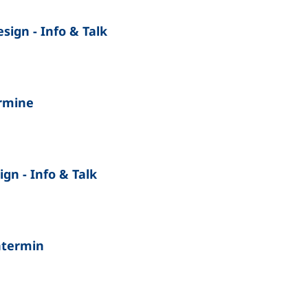
ign - Info & Talk
rmine
n - Info & Talk
ntermin