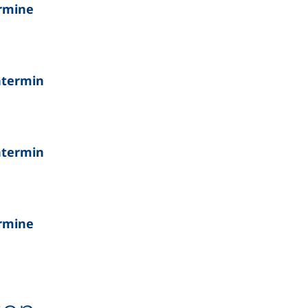
rmine
ntermin
ntermin
rmine