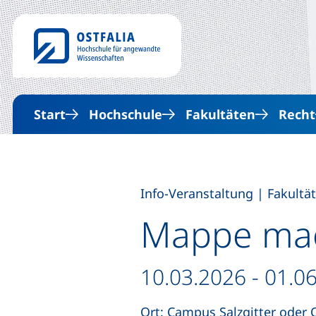
Start
Hochschule
Fakultäten
Recht
,
Info-Veranstaltung
|
Fakultä
Mappe ma
Datum / Dauer:
10.03.2026 - 01.0
Ort: Campus Salzgitter oder 