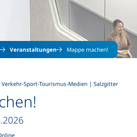
Direkt zum Inhalt
Veranstaltungen
Mappe machen!
,
t Verkehr-Sport-Tourismus-Medien
|
Salzgitter
chen!
6.2026
Online