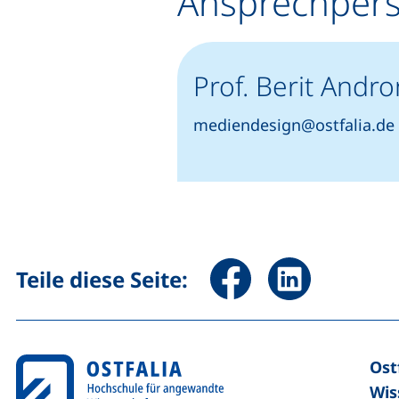
Ansprechper
Prof. Berit Andro
mediendesign@ostfalia.de
Seite über Facebook teile
Seite über Linked
Teile diese Seite:
Ost
Wis