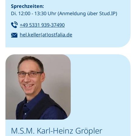
Sprechzeiten:
Di. 12:00 - 13:30 Uhr (Anmeldung über Stud.IP)
Tel:
(startet einen Telefonanruf, we
+49 5331 939-37490
E-Mail:
(öffnet Ihr E-Mail-Program
hel.keller(at)ostfalia.de
M.S.M. Karl-Heinz Gröpler