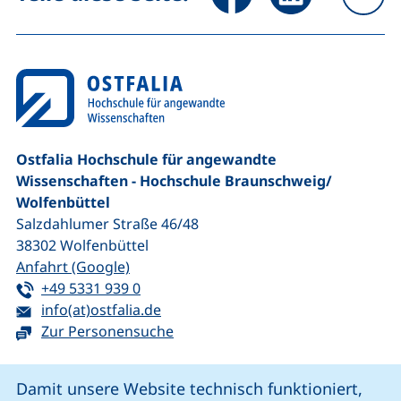
na
Ostfalia Hochschule für angewandte
Wissenschaften - Hochschule Braunschweig/​
Wolfenbüttel
Salzdahlumer Straße 46/48
38302
Wolfenbüttel
(externer Link, öffnet neues Fenster)
Anfahrt (Google)
Tel:
(startet einen Telefonanruf, wenn Ihr G
+49 5331 939 0
E-Mail:
(öffnet Ihr E-Mail-Programm)
info(at)ostfalia.de
Zur Personensuche
Cookie-Hinweis
Damit unsere Website technisch funktioniert,