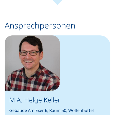
(externer Link, öffnet neues Fenster).
(ext
Leaflet
|
Kartendaten © Mitwirkende von
OpenStreetMap
+
−
Ansprechpersonen
M.A. Helge Keller
Gebäude Am Exer 6, Raum 50, Wolfenbüttel