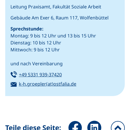
Leitung Praxisamt, Fakultät Soziale Arbeit
Gebäude Am Exer 6, Raum 117, Wolfenbüttel
Sprechstunde:
Montag: 9 bis 12 Uhr und 13 bis 15 Uhr
Dienstag: 10 bis 12 Uhr
Mittwoch: 9 bis 12 Uhr
und nach Vereinbarung
Tel:
(startet einen Telefonanruf, we
+49 5331 939-37420
E-Mail:
(öffnet Ihr E-Mail-Prog
k-h.groepler(at)ostfalia.de
Seite über Facebook teilen (
Seite über LinkedIn 
Teile diese Seite: