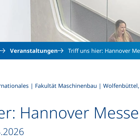
Direkt zum Inhalt
Veranstaltungen
Triff uns hier: Hannover M
,
,
rnationales
|
Fakultät Maschinenbau
|
Wolfenbüttel,
hier: Hannover Messe
4.2026