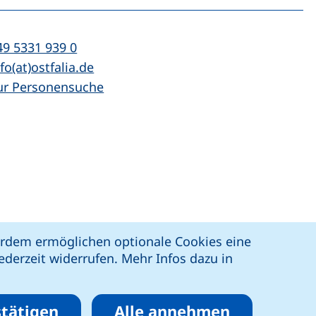
n
l:
(startet einen Telefonanruf, wenn Ihr Ger
49 5331 939 0
Mail:
(öffnet Ihr E-Mail-Programm)
fo(at)ostfalia.de
ur Personensuche
z
Erklärung zur Barrierefreiheit
ßerdem ermöglichen optionale Cookies eine
derzeit widerrufen. Mehr Infos dazu in
tätigen
Alle annehmen
eren