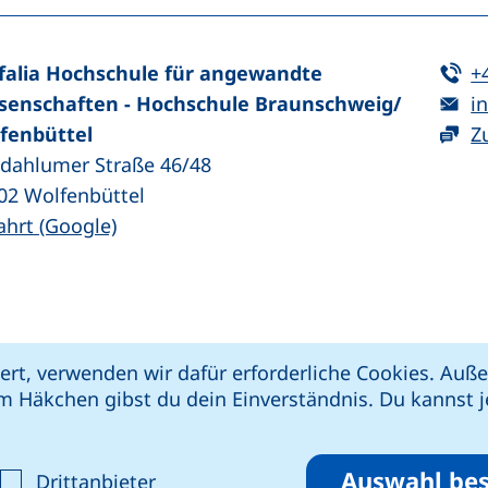
Te
falia Hochschule für angewandte
+
E-
senschaften - Hochschule Braunschweig/​
in
fenbüttel
Z
zdahlumer Straße 46/48
02
Wolfenbüttel
(externer Link, öffnet neues Fenster)
ahrt (Google)
kie-Einstellungen
Impressum
Datenschut
ert, verwenden wir dafür erforderliche Cookies. Au
 öffnet neues Fenster)
Link, öffnet neues Fenster)
e (externer Link, öffnet neues Fenster)
xterner Link, öffnet neues Fenster)
m Häkchen gibst du dein Einverständnis. Du kannst je
riere melden
Auswahl bes
ptieren
alyse-Cookies akzeptieren
: Cookies von Drittanbieter akzepti
Drittanbieter