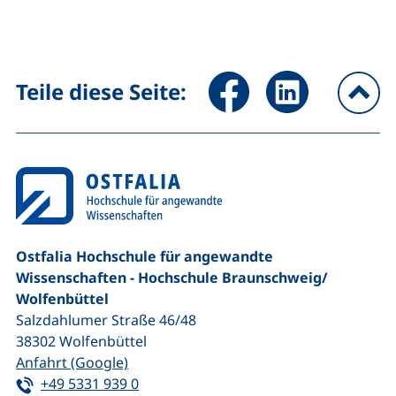
Seite über Facebook teilen (
Seite über LinkedIn 
Teile diese Seite:
na
Ostfalia Hochschule für angewandte
Wissenschaften - Hochschule Braunschweig/​
Wolfenbüttel
Salzdahlumer Straße 46/48
38302
Wolfenbüttel
(externer Link, öffnet neues Fenster)
Anfahrt (Google)
Tel:
(startet einen Telefonanruf, wenn Ihr G
+49 5331 939 0