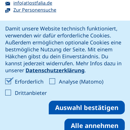
E-Mail:
(öffnet Ihr E-Mail-Programm)
info(at)ostfalia.de
Zur Personensuche
Cookie-Hinweis
Damit unsere Website technisch funktioniert,
verwenden wir dafür erforderliche Cookies.
unsere Facebook-Seite (externer Link, öffnet neues Fenst
unsere LinkedIn-Seite (externer Link, öffnet neues
unsere YouTube-Seite (externer Link,
unsere Instagram-Seite (externer Link, öff
Außerdem ermöglichen optionale Cookies eine
bestmögliche Nutzung der Seite. Mit einem
Häkchen gibst du dein Einverständnis. Du
Cookie-Einstellungen
kannst jederzeit widerrufen. Mehr Infos dazu in
unserer
Datenschutzerklärung
.
Impressum
Erforderliche Cookies akzeptieren
Analyse-Co
Erforderlich
Analyse (Matomo)
Datenschutz
: Cookies von Drittanbieter akzep
Drittanbieter
Erklärung zur Barrierefreiheit
Barriere melden
Auswahl bestätigen
Alle annehmen