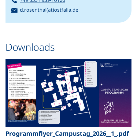
+49 5331 939-10120
E-Mail:
(öffnet Ihr E-Mail-Progr
d.rosenthal(at)ostfalia.de
Downloads
,
Programmflyer_Campustag_2026__1_.pdf