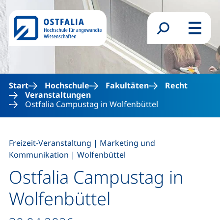
Direkt zum Inhalt
Suchformular
Menü
Start
Hochschule
Fakultäten
Recht
Veranstaltungen
Ostfalia Campustag in Wolfenbüttel
,
Freizeit-Veranstaltung
|
Marketing und
,
Kommunikation
|
Wolfenbüttel
Ostfalia Campustag in
Wolfenbüttel