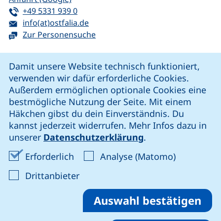
Tel:
(startet einen Telefonanruf, wenn Ihr G
+49 5331 939 0
E-Mail:
(öffnet Ihr E-Mail-Programm)
info(at)ostfalia.de
Zur Personensuche
Cookie-Hinweis
Damit unsere Website technisch funktioniert,
verwenden wir dafür erforderliche Cookies.
unsere Facebook-Seite (externer Link, öffnet neues Fenst
unsere LinkedIn-Seite (externer Link, öffnet neues
unsere YouTube-Seite (externer Link,
unsere Instagram-Seite (externer Link, öff
Außerdem ermöglichen optionale Cookies eine
bestmögliche Nutzung der Seite. Mit einem
Häkchen gibst du dein Einverständnis. Du
Cookie-Einstellungen
kannst jederzeit widerrufen. Mehr Infos dazu in
unserer
Datenschutzerklärung
.
Impressum
Erforderliche Cookies akzeptieren
Analyse-Co
Erforderlich
Analyse (Matomo)
Datenschutz
: Cookies von Drittanbieter akzep
Drittanbieter
Erklärung zur Barrierefreiheit
Barriere melden
Auswahl bestätigen