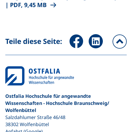
(öffnet neues Fenster), (nicht
|
PDF, 9,45 MB
Seite über Facebook teilen (
Seite über LinkedIn 
Teile diese Seite:
na
Ostfalia Hochschule für angewandte
Wissenschaften - Hochschule Braunschweig/​
Wolfenbüttel
Salzdahlumer Straße 46/48
38302
Wolfenbüttel
(externer Link, öffnet neues Fenster)
Anfahrt (Google)