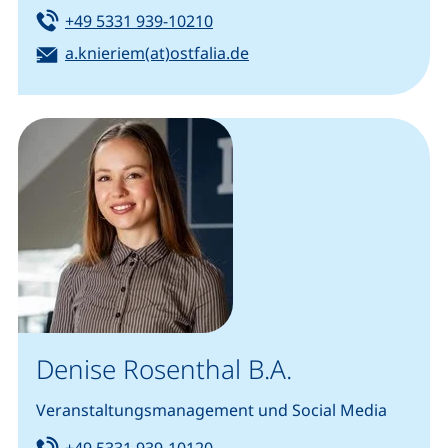
Tel:
(startet einen Telefonanruf, we
+49 5331 939-10210
E-Mail:
(öffnet Ihr E-Mail-Progra
a.knieriem(at)ostfalia.de
Denise Rosenthal B.A.
Veranstaltungsmanagement und Social Media
Tel:
(startet einen Telefonanruf, we