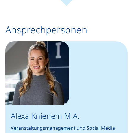
(externer Link, öffnet neues Fenster).
(ext
Leaflet
|
Kartendaten © Mitwirkende von
OpenStreetMap
+
−
Ansprechpersonen
Alexa Knieriem M.A.
Veranstaltungsmanagement und Social Media