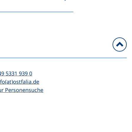
n
l:
(startet einen Telefonanruf, wenn Ihr Ger
49 5331 939 0
Mail:
(öffnet Ihr E-Mail-Programm)
fo(at)ostfalia.de
ur Personensuche