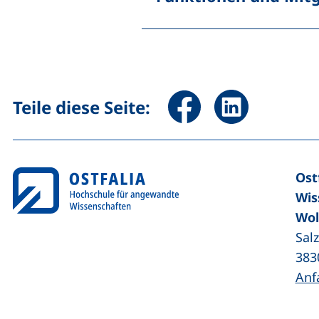
Seite über Facebook teile
Seite über Linked
Teile diese Seite:
Ost
Wis
Wol
Sal
383
Anf