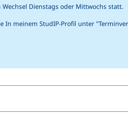
 Wechsel Dienstags oder Mittwochs statt.
e In meinem StudIP-Profil unter "Terminve
elefonanruf, wenn Ihr Gerät dies zulässt)
hr E-Mail-Programm)