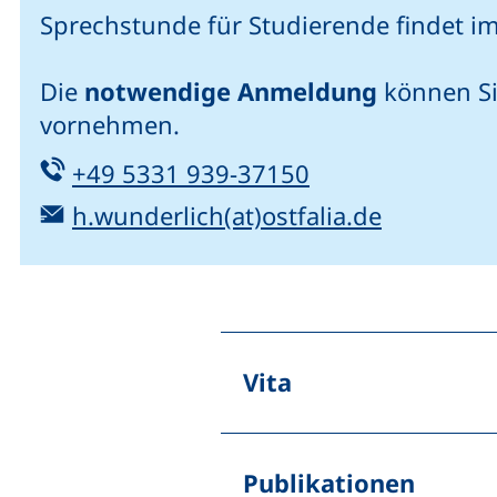
Sprechstunde für Studierende findet im
Die
notwendige Anmeldung
können Si
vornehmen.
Tel:
(startet einen T
+49 5331 939-37150
E-Mail:
(öffnet I
h.wunderlich(at)ostfalia.de
Vita
Publikationen