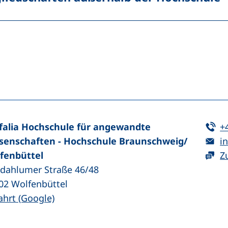
n (externer Link, öffnet neues Fenster)
In teilen (externer Link, öffnet neues Fenster)
Te
falia Hochschule für angewandte
+
E-
senschaften - Hochschule Braunschweig/​
in
fenbüttel
Z
zdahlumer Straße 46/48
02
Wolfenbüttel
(externer Link, öffnet neues Fenster)
ahrt (Google)