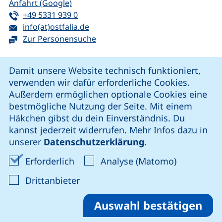
(externer Link, öffnet neues Fenster)
Anfahrt (Google)
Tel:
(startet einen Telefonanruf, wenn Ihr G
+49 5331 939 0
E-Mail:
(öffnet Ihr E-Mail-Programm)
info(at)ostfalia.de
Zur Personensuche
Cookie-Hinweis
Damit unsere Website technisch funktioniert,
verwenden wir dafür erforderliche Cookies.
unsere Facebook-Seite (externer Link, öffnet neues Fenst
unsere LinkedIn-Seite (externer Link, öffnet neues
unsere YouTube-Seite (externer Link,
unsere Instagram-Seite (externer Link, öff
Außerdem ermöglichen optionale Cookies eine
bestmögliche Nutzung der Seite. Mit einem
Häkchen gibst du dein Einverständnis. Du
Cookie-Einstellungen
kannst jederzeit widerrufen. Mehr Infos dazu in
unserer
Datenschutzerklärung
.
Impressum
Erforderliche Cookies akzeptieren
Analyse-Co
Erforderlich
Analyse (Matomo)
Datenschutz
: Cookies von Drittanbieter akzep
Drittanbieter
Erklärung zur Barrierefreiheit
Barriere melden
Auswahl bestätigen