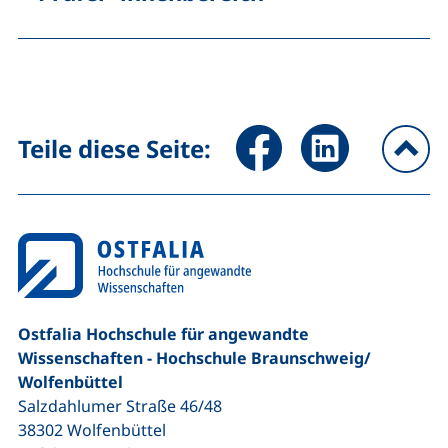
Seite über Facebook teilen (
Seite über LinkedIn 
Teile diese Seite:
na
Ostfalia Hochschule für angewandte
Wissenschaften - Hochschule Braunschweig/​
Wolfenbüttel
Salzdahlumer Straße 46/48
38302
Wolfenbüttel