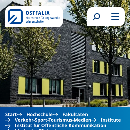
Direkt zum Inhalt
Suchformular
Menü
Start
Hochschule
Fakultäten
Verkehr-Sport-Tourismus-Medien
Institute
Institut für Öffentliche Kommunikation