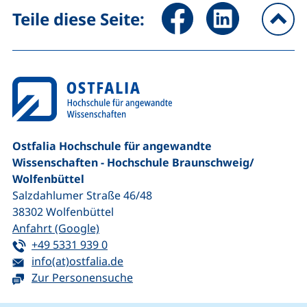
Seite über Facebook teilen (
Seite über LinkedIn 
Teile diese Seite:
na
Ostfalia Hochschule für angewandte
Wissenschaften - Hochschule Braunschweig/​
Wolfenbüttel
Salzdahlumer Straße 46/48
38302
Wolfenbüttel
(externer Link, öffnet neues Fenster)
Anfahrt (Google)
Tel:
(startet einen Telefonanruf, wenn Ihr G
+49 5331 939 0
E-Mail:
(öffnet Ihr E-Mail-Programm)
info(at)ostfalia.de
Zur Personensuche