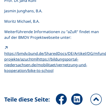
Prof. Dr. Jana Kühl
Jasmin Junghans, B.A.
Moritz Michael, B.A.
Weiterführende Informationen zu "aZuR" findet man
auf der BMDV Projektwebseite unter:
https://bmdv.bund.de/SharedDocs/DE/Artikel/DG/mfund
projekte/azur.htmlhttps://bildungsportal-
niedersachsen.de/mobilitaet/vernetzung-und-
(externer Link, öffnet neues F
kooperation/bike-to-school
Seite über Facebook teilen (
Seite über LinkedIn 
Teile diese Seite: