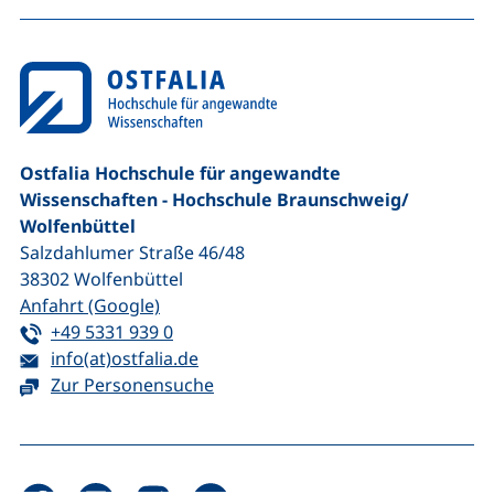
na
Ostfalia Hochschule für angewandte
Wissenschaften - Hochschule Braunschweig/​
Wolfenbüttel
Salzdahlumer Straße 46/48
38302
Wolfenbüttel
(externer Link, öffnet neues Fenster)
Anfahrt (Google)
Tel:
(startet einen Telefonanruf, wenn Ihr G
+49 5331 939 0
E-Mail:
(öffnet Ihr E-Mail-Programm)
info(at)ostfalia.de
Zur Personensuche