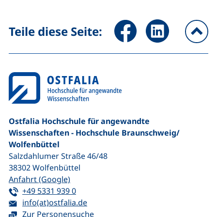
Seite über Facebook teilen (
Seite über LinkedIn 
Teile diese Seite:
na
Ostfalia Hochschule für angewandte
Wissenschaften - Hochschule Braunschweig/​
Wolfenbüttel
Salzdahlumer Straße 46/48
38302
Wolfenbüttel
(externer Link, öffnet neues Fenster)
Anfahrt (Google)
Tel:
(startet einen Telefonanruf, wenn Ihr G
+49 5331 939 0
E-Mail:
(öffnet Ihr E-Mail-Programm)
info(at)ostfalia.de
Zur Personensuche