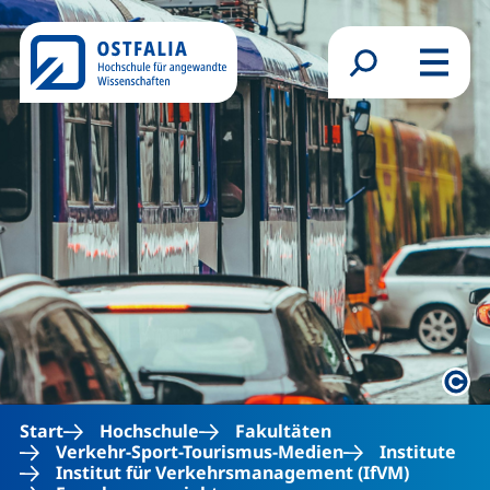
Direkt zum Inhalt
Suchformular
Menü
Rech
Start
Hochschule
Fakultäten
Verkehr-Sport-Tourismus-Medien
Institute
Institut für Verkehrsmanagement (IfVM)