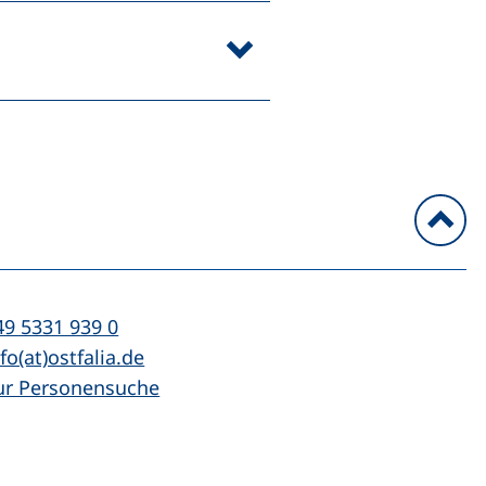
n
l:
(startet einen Telefonanruf, wenn Ihr Ger
49 5331 939 0
Mail:
(öffnet Ihr E-Mail-Programm)
fo(at)ostfalia.de
ur Personensuche