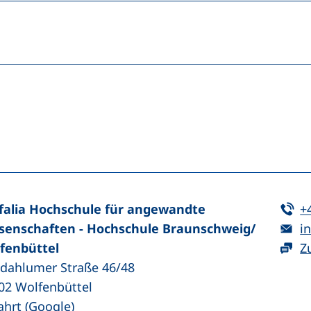
n (externer Link, öffnet neues Fenster)
In teilen (externer Link, öffnet neues Fenster)
Te
falia Hochschule für angewandte
+
E-
senschaften - Hochschule Braunschweig/​
in
fenbüttel
Z
zdahlumer Straße 46/48
02
Wolfenbüttel
(externer Link, öffnet neues Fenster)
ahrt (Google)