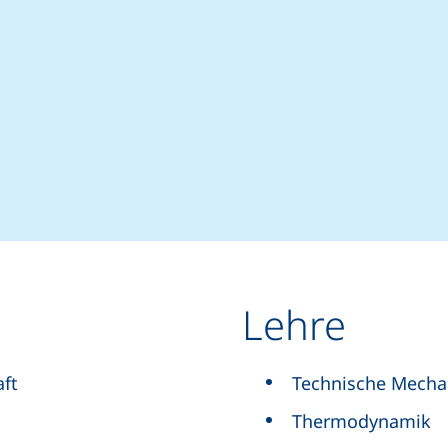
elefonanruf, wenn Ihr Gerät dies zulässt)
Mail-Programm)
Lehre
aft
Technische Mecha
Thermodynamik