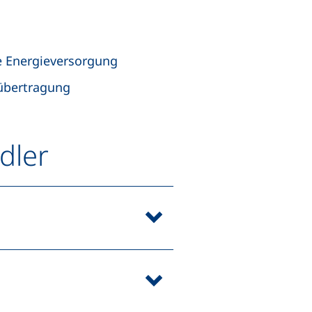
 Energieversorgung
übertragung
dler