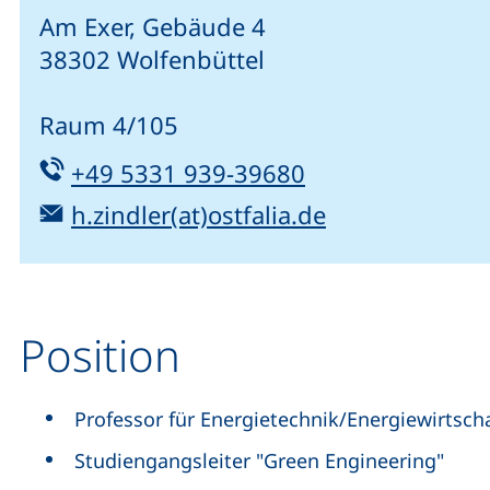
Am Exer, Gebäude 4
38302 Wolfenbüttel
Raum 4/105
Tel:
(startet einen T
+49 5331 939-39680
E-Mail:
(öffnet Ihr E-
h.zindler(at)ostfalia.de
Position
Professor für Energietechnik/Energiewirtsch
Studiengangsleiter "Green Engineering"