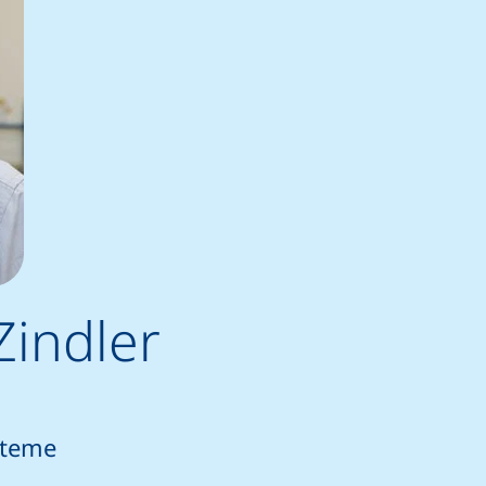
Zindler
steme