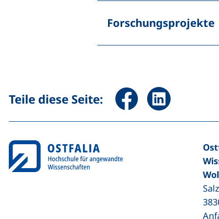
Forschungsprojekte
Seite über Facebook teile
Seite über Linked
Teile diese Seite:
Ost
Wis
Wol
Sal
383
Anf