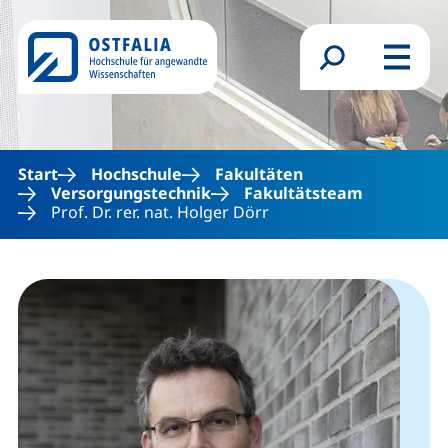
Direkt zum Inhalt
Suchformular
Menü
Start
Hochschule
Fakultäten
Versorgungstechnik
Fakultätsteam
Prof. Dr. rer. nat. Holger Dörr