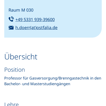
Raum M 030
Tel:
(startet einen Telefonanru
+49 5331 939-39600
E-Mail:
(öffnet Ihr E-Mail-Prog
h.doerr(at)ostfalia.de
Übersicht
Position
Professor für Gasversorgung/Brenngastechnik in den
Bachelor- und Masterstudiengängen
Lehre