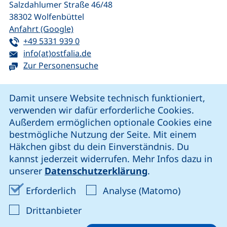
Salzdahlumer Straße 46/48
38302
Wolfenbüttel
(externer Link, öffnet neues Fenster)
Anfahrt (Google)
Tel:
(startet einen Telefonanruf, wenn Ihr G
+49 5331 939 0
E-Mail:
(öffnet Ihr E-Mail-Programm)
info(at)ostfalia.de
Zur Personensuche
Cookie-Hinweis
Damit unsere Website technisch funktioniert,
verwenden wir dafür erforderliche Cookies.
unsere Facebook-Seite (externer Link, öffnet neues Fenst
unsere LinkedIn-Seite (externer Link, öffnet neues
unsere YouTube-Seite (externer Link,
unsere Instagram-Seite (externer Link, öff
Außerdem ermöglichen optionale Cookies eine
bestmögliche Nutzung der Seite. Mit einem
Häkchen gibst du dein Einverständnis. Du
Cookie-Einstellungen
kannst jederzeit widerrufen. Mehr Infos dazu in
unserer
Datenschutzerklärung
.
Impressum
Erforderliche Cookies akzeptieren
Analyse-Co
Erforderlich
Analyse (Matomo)
Datenschutz
: Cookies von Drittanbieter akzep
Drittanbieter
Erklärung zur Barrierefreiheit