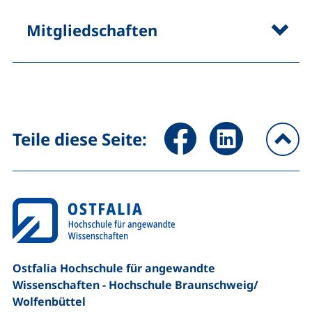
Mitgliedschaften
Seite über Facebook teilen (
Seite über LinkedIn 
Teile diese Seite:
na
Ostfalia Hochschule für angewandte
Wissenschaften - Hochschule Braunschweig/​
Wolfenbüttel