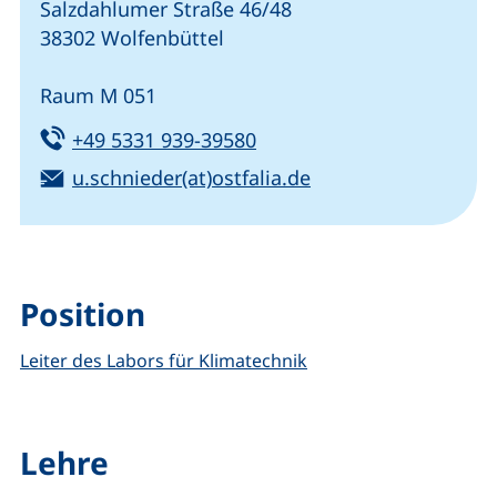
Salzdahlumer Straße 46/48
38302 Wolfenbüttel
Raum M 051
Tel:
(startet einen Telefonanru
+49 5331 939-39580
E-Mail:
(öffnet Ihr E-Mail-
u.schnieder(at)ostfalia.de
Position
Leiter des Labors für Klimatechnik
Lehre