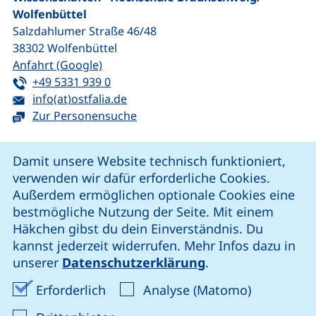
Wolfenbüttel
Salzdahlumer Straße 46/48
38302
Wolfenbüttel
(externer Link, öffnet neues Fenster)
Anfahrt (Google)
Tel:
(startet einen Telefonanruf, wenn Ihr G
+49 5331 939 0
E-Mail:
(öffnet Ihr E-Mail-Programm)
info(at)ostfalia.de
Zur Personensuche
Cookie-Hinweis
Damit unsere Website technisch funktioniert,
verwenden wir dafür erforderliche Cookies.
unsere Facebook-Seite (externer Link, öffnet neues Fenst
unsere LinkedIn-Seite (externer Link, öffnet neues
unsere YouTube-Seite (externer Link,
unsere Instagram-Seite (externer Link, öff
Außerdem ermöglichen optionale Cookies eine
bestmögliche Nutzung der Seite. Mit einem
Häkchen gibst du dein Einverständnis. Du
Cookie-Einstellungen
kannst jederzeit widerrufen. Mehr Infos dazu in
unserer
Datenschutzerklärung
.
Impressum
Erforderliche Cookies akzeptieren
Analyse-Co
Erforderlich
Analyse (Matomo)
Datenschutz