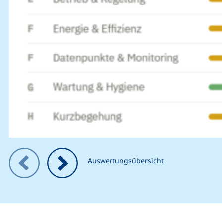
Zeigt Folie 1 von 2
Auswertungsübersicht
Vorheriges Bild
Nächstes Bild