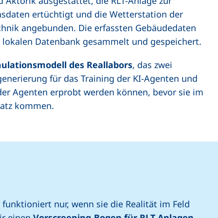
 Aktorik ausgestattet, die RLT-Anlage zur
sdaten ertüchtigt und die Wetterstation der
chnik angebunden. Die erfassten Gebäudedaten
er lokalen Datenbank gesammelt und gespeichert.
ulationsmodell des Reallabors
, das zwei
generierung für das Training der KI-Agenten und
 der Agenten erprobt werden können, bevor sie im
satz kommen.
funktioniert nur, wenn sie die Realität im Feld
ir einen
Vorscreening-Bogen für RLT-Anlagen