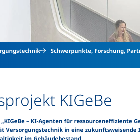
Direkt zum Inhalt
rgungstechnik
Schwerpunkte, Forschung, Part
sprojekt KIGeBe
 „KIGeBe – KI-Agenten für ressourceneffiziente
tät Versorgungstechnik in eine zukunftsweisende I
haltigkeit im Gebäudebestand.