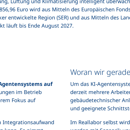
ng, Lüftung und Klimatisierung intelligent überwac
56,96 Euro wird aus Mitteln des Europäischen Fonds
er entwickelte Region (SER) und aus Mitteln des La
kt läuft bis Ende August 2027.
Woran wir gerade
-Agentensystems auf
Um das KI-Agentensystem
rungen im Betrieb
derzeit mehrere Arbeite
erem Fokus auf
gebäudetechnischer Anla
und geeignete Schnittste
em Integrationsaufwand
Im Reallabor selbst wir