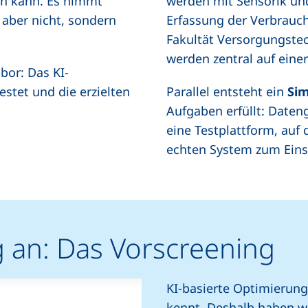
en kann. Es nimmt
werden mit Sensorik und
 aber nicht, sondern
Erfassung der Verbrauch
Fakultät Versorgungste
werden zentral auf ein
abor: Das KI-
stet und die erzielten
Parallel entsteht ein
Sim
Aufgaben erfüllt: Daten
eine Testplattform, auf
echten System zum Ein
 an: Das Vorscreening
KI-basierte Optimierung 
kennt. Deshalb haben w