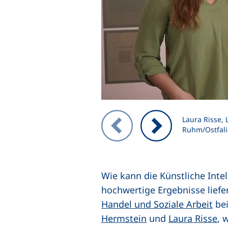
Zeigt Folie 1 von 2
Laura Risse, 
Ruhm/Ostfali
Vorheriges Bild
Nächstes Bild
Wie kann die Künstliche Intel
hochwertige Ergebnisse liefer
Handel und Soziale Arbeit
bei
Hermstein
und
Laura Risse
, 