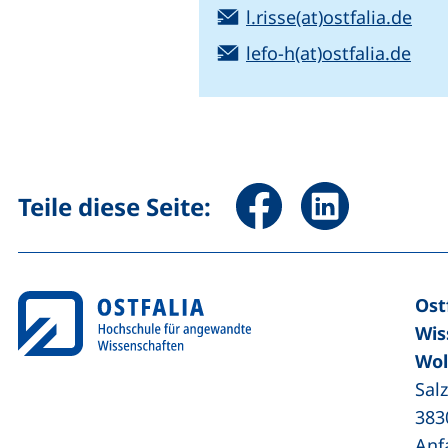
E-Mail:
(öff
l.risse(at)ostfalia.de
E-Mail:
(öff
lefo-h(at)ostfalia.de
Seite über Facebook teile
Seite über Linked
Teile diese Seite:
Ost
Wis
Wol
Sal
383
Anf