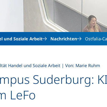
Direkt zum Inhalt
l und Soziale Arbeit
Nachrichten
Ostfalia-C
,
ltät Handel und Soziale Arbeit
|
Von: Marie Ruhm
ampus Suderburg: K
im LeFo