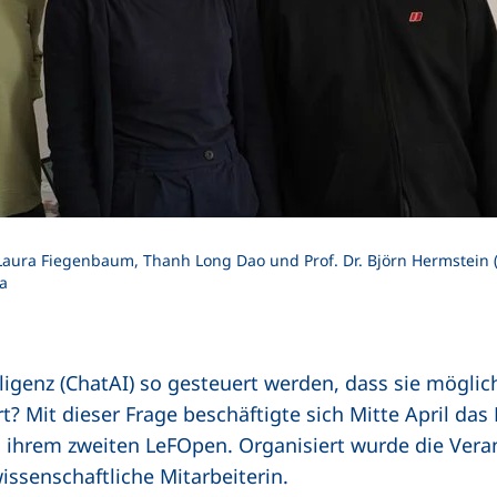
Laura Fiegenbaum, Thanh Long Dao und Prof. Dr. Björn Hermstein (v
a
ligenz (ChatAI) so gesteuert werden, dass sie möglich
t? Mit dieser Frage beschäftigte sich Mitte April das
 ihrem zweiten LeFOpen. Organisiert wurde die Ver
wissenschaftliche Mitarbeiterin.