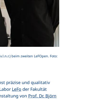
.l.n.r.) beim zweiten LeFOpen. Foto:
st präzise und qualitativ
 Labor
LeFo
der Fakultät
anstaltung von
Prof. Dr. Björn