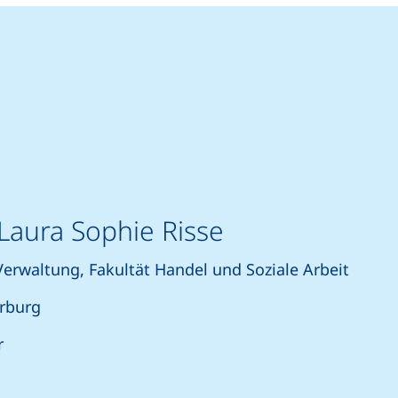
 Laura Sophie Risse
Verwaltung, Fakultät Handel und Soziale Arbeit
rburg
r
rtet einen Telefonanruf, wenn Ihr Gerät dies zulässt)