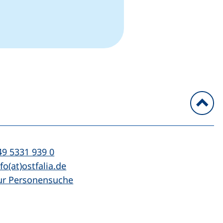
n
l:
(startet einen Telefonanruf, wenn Ihr Ger
49 5331 939 0
Mail:
(öffnet Ihr E-Mail-Programm)
fo(at)ostfalia.de
ur Personensuche