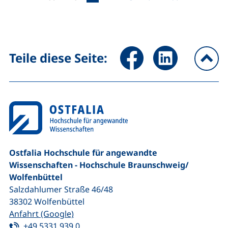
nächste Seite
letzte Seit
Seite über Facebook teilen (
Seite über LinkedIn 
Teile diese Seite:
na
Ostfalia Hochschule für angewandte
Wissenschaften - Hochschule Braunschweig/​
Wolfenbüttel
Salzdahlumer Straße 46/48
38302
Wolfenbüttel
(externer Link, öffnet neues Fenster)
Anfahrt (Google)
Tel:
(startet einen Telefonanruf, wenn Ihr G
+49 5331 939 0