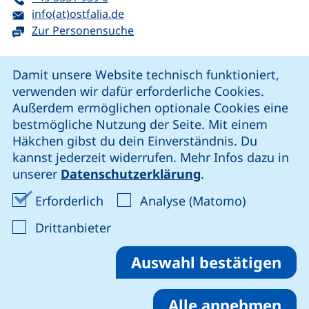
E-Mail:
(öffnet Ihr E-Mail-Programm)
info(at)ostfalia.de
Zur Personensuche
Cookie-Hinweis
Damit unsere Website technisch funktioniert,
verwenden wir dafür erforderliche Cookies.
unsere Facebook-Seite (externer Link, öffnet neues Fenst
unsere LinkedIn-Seite (externer Link, öffnet neues
unsere YouTube-Seite (externer Link,
unsere Instagram-Seite (externer Link, öff
Außerdem ermöglichen optionale Cookies eine
bestmögliche Nutzung der Seite. Mit einem
Häkchen gibst du dein Einverständnis. Du
Cookie-Einstellungen
kannst jederzeit widerrufen. Mehr Infos dazu in
unserer
Datenschutzerklärung
.
Impressum
Erforderliche Cookies akzeptieren
Analyse-Co
Erforderlich
Analyse (Matomo)
Datenschutz
: Cookies von Drittanbieter akzep
Drittanbieter
Erklärung zur Barrierefreiheit
Barriere melden
Auswahl bestätigen
Alle annehmen