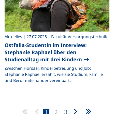
,
,
Aktuelles
|
27.07.2026
|
Fakultät Versorgungstechnik
Ostfalia-Studentin im Interview:
Stephanie Raphael über den
Studienalltag mit drei Kindern
Zwischen Hörsaal, Kinderbetreuung und Job:
Stephanie Raphael erzählt, wie sie Studium, Familie
und Beruf miteinander vereinbart.
Seite:
Seite:
Seite:
1
2
3