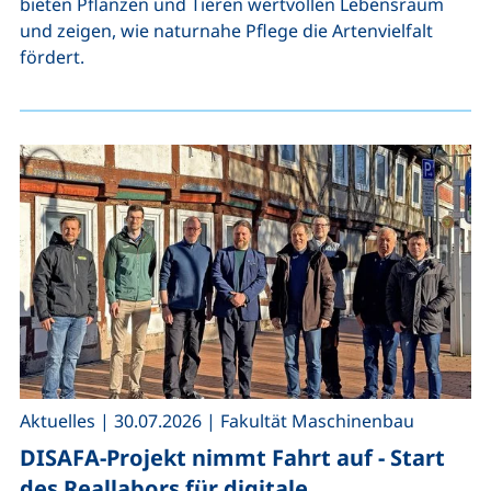
bieten Pflanzen und Tieren wertvollen Lebensraum
und zeigen, wie naturnahe Pflege die Artenvielfalt
fördert.
,
,
Aktuelles
|
30.07.2026
|
Fakultät Maschinenbau
DISAFA-Projekt nimmt Fahrt auf - Start
des Reallabors für digitale