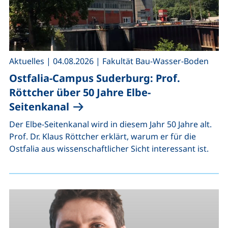
,
,
Aktuelles
|
04.08.2026
|
Fakultät Bau-Wasser-Boden
Ostfalia-Campus Suderburg: Prof.
Röttcher über 50 Jahre Elbe-
Seitenkanal
Der Elbe-Seitenkanal wird in diesem Jahr 50 Jahre alt.
Prof. Dr. Klaus Röttcher erklärt, warum er für die
Ostfalia aus wissenschaftlicher Sicht interessant ist.