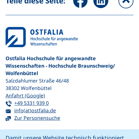
Teile diese Seite:
na
Ostfalia Hochschule für angewandte
Wissenschaften - Hochschule Braunschweig/​
Wolfenbüttel
Salzdahlumer Straße 46/48
38302
Wolfenbüttel
(externer Link, öffnet neues Fenster)
Anfahrt (Google)
Tel:
(startet einen Telefonanruf, wenn Ihr G
+49 5331 939 0
E-Mail:
(öffnet Ihr E-Mail-Programm)
info(at)ostfalia.de
Zur Personensuche
Cookie-Hinweis
Damit unsere Website technisch funktioniert,