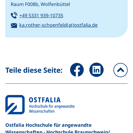
Raum F008b, Wolfenbüttel
Tel:
(startet einen Telefonanruf, we
+49 5331 939-10735
E-Mail:
(öffnet Ihr E-M
ka.rother-schoenfeld(at)ostfalia.de
Seite über Facebook teilen (
Seite über LinkedIn 
Teile diese Seite:
na
Ostfalia Hochschule für angewandte
Wissenschaften - Hochschule Braunschweig/​