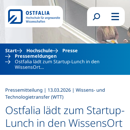
Direkt zum Inhalt
Suchformular
Menü
Start
Hochschule
Presse
Pressemeldungen
Ostfalia lädt zum Startup-Lunch in den
WissensOrt…
,
,
Pressemitteilung
|
13.03.2026
|
Wissens- und
Technologietransfer (WTT)
Ostfalia lädt zum Startup-
Lunch in den WissensOrt