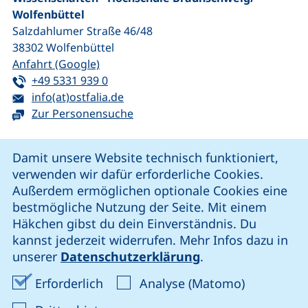
Wolfenbüttel
Salzdahlumer Straße 46/48
38302
Wolfenbüttel
(externer Link, öffnet neues Fenster)
Anfahrt (Google)
Tel:
(startet einen Telefonanruf, wenn Ihr G
+49 5331 939 0
E-Mail:
(öffnet Ihr E-Mail-Programm)
info(at)ostfalia.de
Zur Personensuche
Cookie-Hinweis
Damit unsere Website technisch funktioniert,
verwenden wir dafür erforderliche Cookies.
unsere Facebook-Seite (externer Link, öffnet neues Fenst
unsere LinkedIn-Seite (externer Link, öffnet neues
unsere YouTube-Seite (externer Link,
unsere Instagram-Seite (externer Link, öff
Außerdem ermöglichen optionale Cookies eine
bestmögliche Nutzung der Seite. Mit einem
Häkchen gibst du dein Einverständnis. Du
Cookie-Einstellungen
kannst jederzeit widerrufen. Mehr Infos dazu in
unserer
Datenschutzerklärung
.
Impressum
Erforderliche Cookies akzeptieren
Analyse-Co
Erforderlich
Analyse (Matomo)
Datenschutz