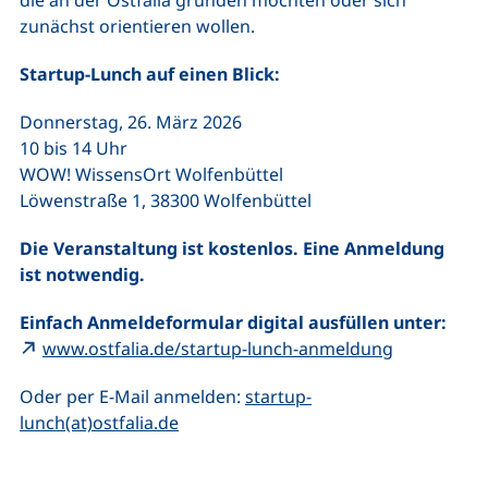
die an der Ostfalia gründen möchten oder sich
zunächst orientieren wollen.
Startup-Lunch auf einen Blick:
Donnerstag, 26. März 2026
10 bis 14 Uhr
WOW! WissensOrt Wolfenbüttel
Löwenstraße 1, 38300 Wolfenbüttel
Die Veranstaltung ist kostenlos. Eine Anmeldung
ist notwendig.
Einfach Anmeldeformular digital ausfüllen unter:
(externer L
www.ostfalia.de/startup-lunch-anmeldung
Oder per E-Mail anmelden:
startup-
(öffnet Ihr E-Mail-Programm)
lunch(at)ostfalia.de